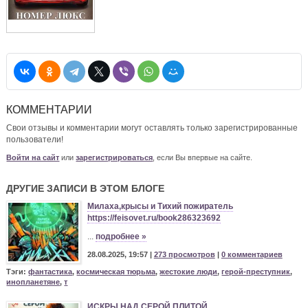
КОММЕНТАРИИ
Свои отзывы и комментарии могут оставлять только зарегистрированные
пользователи!
Войти на сайт
или
зарегистрироваться
, если Вы впервые на сайте.
ДРУГИЕ ЗАПИСИ В ЭТОМ БЛОГЕ
Милаха,крысы и Тихий пожиратель
https://feisovet.ru/book286323692
...
подробнее »
28.08.2025, 19:57 |
273 просмотров
|
0 комментариев
Тэги:
фантастика
,
космическая тюрьма
,
жестокие люди
,
герой-преступник
,
инопланетяне
,
т
ИСКРЫ НАД СЕРОЙ ПЛИТОЙ