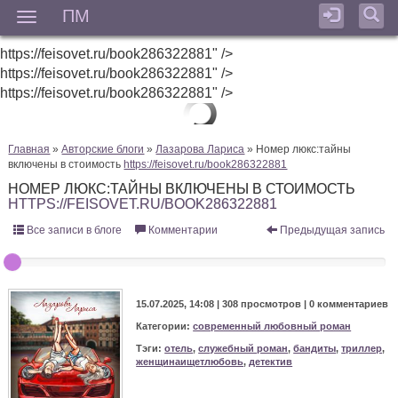
ПМ
Мен
https://feisovet.ru/book286322881" />
https://feisovet.ru/book286322881" />
https://feisovet.ru/book286322881" />
Главная
»
Авторские блоги
»
Лазарова Лариса
» Номер люкс:тайны
включены в стоимость
https://feisovet.ru/book286322881
НОМЕР ЛЮКС:ТАЙНЫ ВКЛЮЧЕНЫ В СТОИМОСТЬ
HTTPS://FEISOVET.RU/BOOK286322881
Все записи в блоге
Комментарии
Предыдущая запись
15.07.2025, 14:08 |
308 просмотров
|
0 комментариев
Категории:
современный любовный роман
Тэги:
отель
,
служебный роман
,
бандиты
,
триллер
,
женщинаищетлюбовь
,
детектив