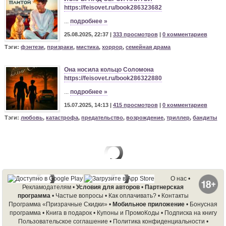
https://feisovet.ru/book286323682
...
подробнее »
25.08.2025, 22:37 |
333 просмотров
|
0 комментариев
Тэги:
фэнтези
,
призраки
,
мистика
,
хоррор
,
семейная драма
Она носила кольцо Соломона
https://feisovet.ru/book286322880
...
подробнее »
15.07.2025, 14:13 |
415 просмотров
|
0 комментариев
Тэги:
любовь
,
катастрофа
,
предательство
,
возрождение
,
триллер
,
бандиты
О нас
•
Рекламодателям
•
Условия для авторов
•
Партнерская
программа
•
Частые вопросы
•
Как оплачивать?
•
Контакты
Программа «Призрачные Скидки»
•
Мобильное приложение
•
Бонусная
программа
•
Книга в подарок
•
Купоны и ПромоКоды
•
Подписка на книгу
Пользовательское соглашение
•
Политика конфиденциальности
•