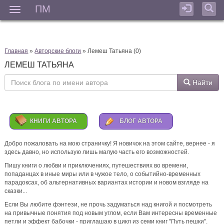
ПМ
Мен
Наталья
комментирует
Фокси и Ловкач, или Дело
Главная
»
Рубиновой вдовушки
Авторские блоги
» Лемеш Татьяна (0)
ЛЕМЕШ ТАТЬЯНА
Маленькое хулиганство 😱🤣 > MirraL: > "Не брат ты мне"
Найти
) уржалась
КНИГИ АВТОРА
БЛОГ АВТОРА
Добро пожаловать на мою страничку! Я новичок на этом сайте, вернее - я
здесь давно, но использую лишь малую часть его возможностей.
Пишу книги о любви и приключениях, путешествиях во времени,
)
попаданцах в иные миры или в чужое тело, о событийно-временных
парадоксах, об альтернативных вариантах истории и новом взгляде на
6 дней назад
сказки...
Если Вы любите фэнтези, не прочь задуматься над книгой и посмотреть
Анна
комментирует
2 августа - воскресная распродажа
на привычные понятия под новым углом, если Вам интересны временные
романов
петли и эффект бабочки - приглашаю в цикл из семи книг "Путь пешки".