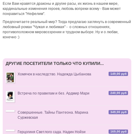
Если Вам нравятся драконы и другие расы, их жизнь в нашем мире,
Варя, спасибо от всей души 🍀) Эта компания из "Правды
кардинальные изменения героев, любовь вопреки всему - Вам может
для лисьих ушей" точно приняла бы тебя тепло за своим
понравиться "Нефелим".
столом 👌😉 > Варвара Ласточкина: > Баллада шикарная,
Аня 🔥 Очень атмосферные, как и твои
Предпочитаете реальный мир? Тогда предлагаю заглянуть в современный
любовный роман "Чужая и любимая" - о сложных отношениях,
7 дней назад
противоположном мировоззрении и трудном выборе. Ну и о любви,
конечно :)
Варвара Ласточкина
комментирует
2 августа - воскресная
распродажа романов
Баллада шикарная, Аня 🔥 Очень атмосферные, как и твои
ДРУГИЕ ПОСЕТИТЕЛИ ТОЛЬКО ЧТО КУПИЛИ...
книги. Искренне рекомендую их тем, кто ещё не знаком с
твоим творчеством. П. С. Такое уютное застолье на арте.
Мне тоже к ним хочется 😁
149,00 руб
Хомячок в наследство. Надежда Цыбанова
7 дней назад
240,00 руб
Встреча по правилам и без. Ардмир Мари
MirraL
комментирует
Фокси и Ловкач, или Дело Рубиновой
вдовушки
"Не брат ты мне"
349,00 руб
Совершенные. Тайны Пантеона. Марина
Суржевская
169,00 руб
Герцогиня Светлого сада. Надин Нойзи