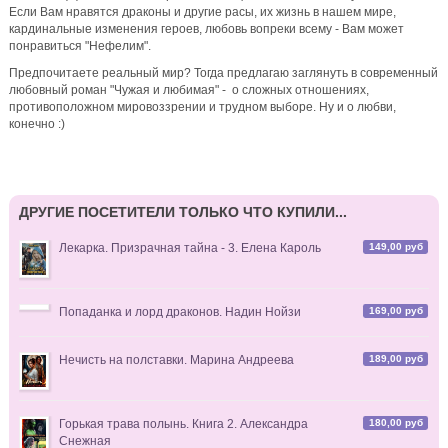
распродажа романов
Если Вам нравятся драконы и другие расы, их жизнь в нашем мире,
кардинальные изменения героев, любовь вопреки всему - Вам может
Баллада шикарная, Аня 🔥 Очень атмосферные, как и твои
понравиться "Нефелим".
книги. Искренне рекомендую их тем, кто ещё не знаком с
твоим творчеством. П. С. Такое уютное застолье на арте.
Предпочитаете реальный мир? Тогда предлагаю заглянуть в современный
Мне тоже к ним хочется 😁
любовный роман "Чужая и любимая" - о сложных отношениях,
противоположном мировоззрении и трудном выборе. Ну и о любви,
6 дней назад
конечно :)
MirraL
комментирует
Фокси и Ловкач, или Дело Рубиновой
вдовушки
ДРУГИЕ ПОСЕТИТЕЛИ ТОЛЬКО ЧТО КУПИЛИ...
"Не брат ты мне"
149,00 руб
Лекарка. Призрачная тайна - 3. Елена Кароль
169,00 руб
Попаданка и лорд драконов. Надин Нойзи
) уржалась
189,00 руб
Нечисть на полставки. Марина Андреева
180,00 руб
Горькая трава полынь. Книга 2. Александра
)
Снежная