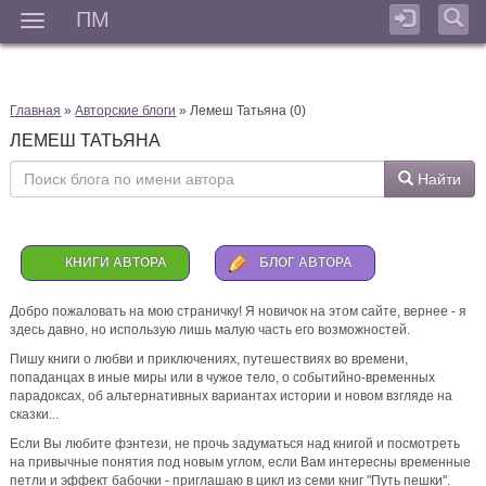
ПМ
Мен
) уржалась
Главная
»
Авторские блоги
» Лемеш Татьяна (0)
ЛЕМЕШ ТАТЬЯНА
Найти
)
6 дней назад
КНИГИ АВТОРА
БЛОГ АВТОРА
Анна
комментирует
2 августа - воскресная распродажа
романов
Добро пожаловать на мою страничку! Я новичок на этом сайте, вернее - я
здесь давно, но использую лишь малую часть его возможностей.
Варя, спасибо от всей души 🍀) Эта компания из "Правды
для лисьих ушей" точно приняла бы тебя тепло за своим
Пишу книги о любви и приключениях, путешествиях во времени,
столом 👌😉 > Варвара Ласточкина: > Баллада шикарная,
попаданцах в иные миры или в чужое тело, о событийно-временных
Аня 🔥 Очень атмосферные, как и твои
парадоксах, об альтернативных вариантах истории и новом взгляде на
сказки...
6 дней назад
Если Вы любите фэнтези, не прочь задуматься над книгой и посмотреть
на привычные понятия под новым углом, если Вам интересны временные
Варвара Ласточкина
комментирует
2 августа - воскресная
петли и эффект бабочки - приглашаю в цикл из семи книг "Путь пешки".