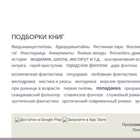
ПОДБОРКИ КНИГ
#ведьмаищетлюбовь
#дворцовыетайны
#истинная пара
#косми
та!
#наследница
#некроманты
#новые звезды
#полюбить дра
академия, школа, институт и т.д.
истории
альтернативная и
городское фэнтези
интрига
герой-преступник
дарк фэнтези
космическая фантастика
любовная фантастика
литдорама
мелодрама
мистика и ужасы
молодежка
морские приключени
попаданка
при разнице в возрасте
первая любовь
призрак
скандинавский фольклор
славянское фэнтези
служебный рома
эротический современный роман
эр
эротическая фантастика
Программ
Пол