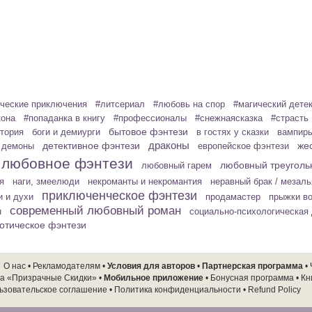
ческие приключения
#литсериал
#любовь на спор
#магический дете
кона
#попаданка в книгу
#профессионалы
#снежнаясказка
#страсть
бытовое фэнтези
стория
боги и демиурги
в гостях у сказки
вампир
детективное фэнтези
драконы
жес
демоны
европейское фэнтези
любовное фэнтези
любовный треуголь
любовный гарем
я
наги, змеелюди
некроманты и некромантия
неравный брак / мезал
приключенческое фэнтези
и и духи
продамастер
прыжки в
современный любовный роман
н
социально-психологическая
отическое фэнтези
О нас
•
Рекламодателям
•
Условия для авторов
•
Партнерская программа
•
а «Призрачные Скидки»
•
Мобильное приложение
•
Бонусная программа
•
Кн
ьзовательское соглашение
•
Политика конфиденциальности
•
Refund Policy