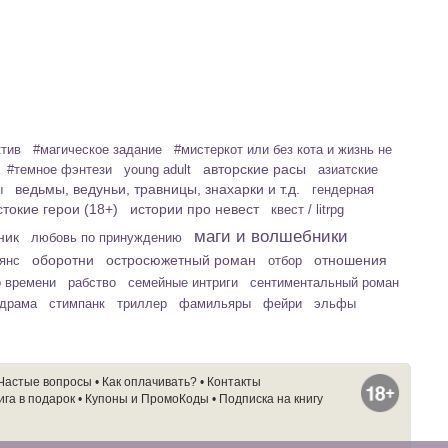
ктив
#магическое задание
#мистеркот или без кота и жизнь не
авторские расы
#темное фэнтези
young adult
азиатские
ведьмы, ведуньи, травницы, знахарки и т.д.
ы
гендерная
токие герои (18+)
истории про невест
квест / litrpg
маги и волшебники
ник
любовь по принуждению
оборотни
остросюжетный роман
отношения
ьянс
отбор
о времени
рабство
семейные интриги
сентиментальный роман
 драма
стимпанк
триллер
фамильяры
фейри
эльфы
Частые вопросы
•
Как оплачивать?
•
Контакты
ига в подарок
•
Купоны и ПромоКоды
•
Подписка на книгу