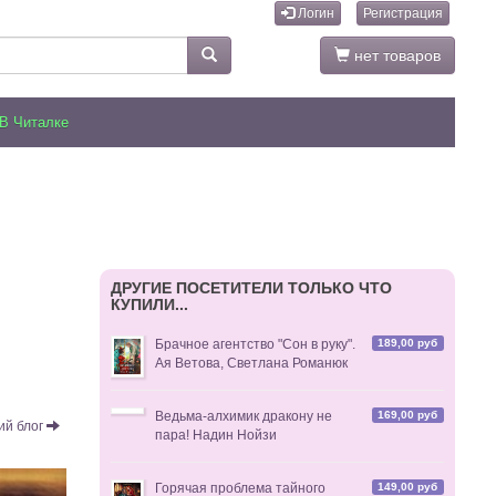
Логин
Регистрация
нет товаров
В Читалке
ДРУГИЕ ПОСЕТИТЕЛИ ТОЛЬКО ЧТО
КУПИЛИ...
189,00 руб
Брачное агентство "Сон в руку".
Ая Ветова, Светлана Романюк
169,00 руб
Ведьма-алхимик дракону не
й блог
пара! Надин Нойзи
149,00 руб
Горячая проблема тайного