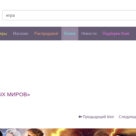
леры
Магазин
Распродажа!
Блоги
Новости
Подборки Книг
ЫХ МИРОВ»
Предыдущий блог
Следующи