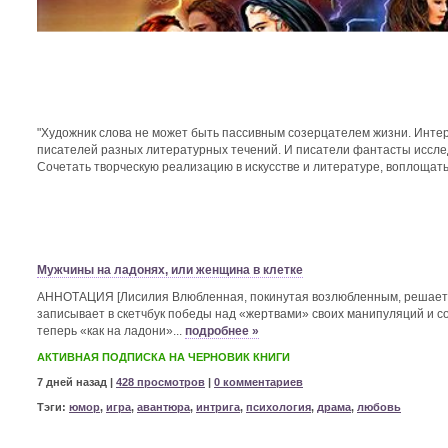
"Художник слова не может быть пассивным созерцателем жизни. Интер
писателей разных литературных течений. И писатели фантасты исслед
Сочетать творческую реализацию в искусстве и литературе, воплощать
Мужчины на ладонях, или женщина в клетке
АННОТАЦИЯ [Лисилия Влюбленная, покинутая возлюбленным, решает и
записывает в скетчбук победы над «жертвами» своих манипуляций и 
теперь «как на ладони»...
подробнее »
АКТИВНАЯ ПОДПИСКА НА ЧЕРНОВИК КНИГИ
7 дней назад |
428 просмотров
|
0 комментариев
Тэги:
юмор
,
игра
,
авантюра
,
интрига
,
психология
,
драма
,
любовь