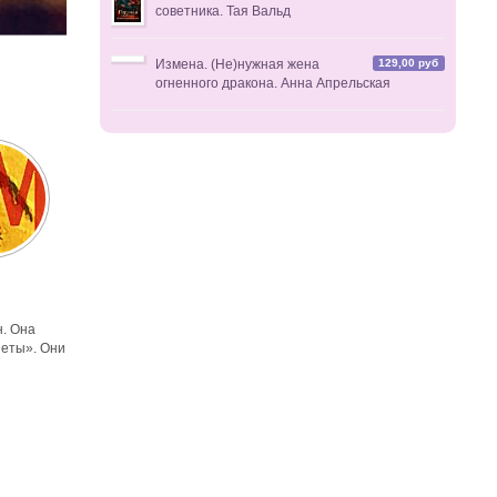
советника. Тая Вальд
129,00 руб
Измена. (Не)нужная жена
огненного дракона. Анна Апрельская
. Она
неты». Они