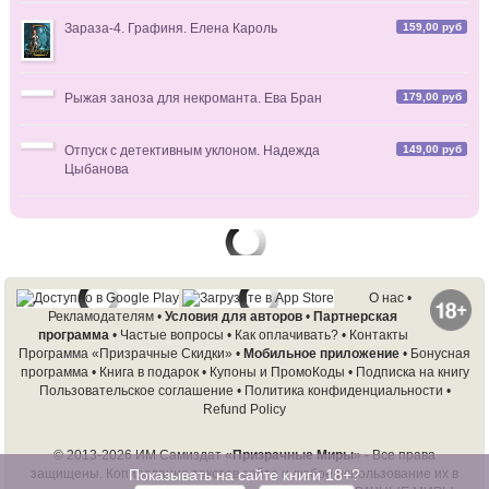
159,00 руб
Зараза-4. Графиня. Елена Кароль
179,00 руб
Рыжая заноза для некроманта. Ева Бран
149,00 руб
Отпуск с детективным уклоном. Надежда
Цыбанова
О нас
•
Рекламодателям
•
Условия для авторов
•
Партнерская
программа
•
Частые вопросы
•
Как оплачивать?
•
Контакты
Программа «Призрачные Скидки»
•
Мобильное приложение
•
Бонусная
программа
•
Книга в подарок
•
Купоны и ПромоКоды
•
Подписка на книгу
Пользовательское соглашение
•
Политика конфиденциальности
•
Refund Policy
© 2013-2026 ИМ Самиздат «
Призрачные Миры
» - Все права
Показывать на сайте книги 18+?
защищены. Копирование текстов сайта и любое использование их в