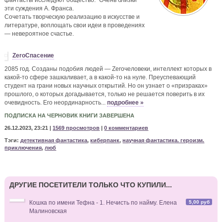
эти суждения А. Франса.
Сочетать творческую реализацию в искусстве и
литературе, воплощать свои идеи в проведениях
— невероятное счастье.
ZeroСпасение
2085 год. Созданы подобия людей — Zeroчеловеки, интеллект которых в
какой-то сфере зашкаливает, а в какой-то на нуле. Преуспевающий
студент на грани новых научных открытий. Но он узнает о «призраках»
прошлого, о которых догадывается, только не решается поверить в их
очевидность. Его неординарность...
подробнее »
ПОДПИСКА НА ЧЕРНОВИК КНИГИ ЗАВЕРШЕНА
26.12.2023, 23:21 |
1569 просмотров
|
0 комментариев
Тэги:
детективная фантастика
,
киберпанк
,
научная фантастика. героизм.
приключения
,
люб
ДРУГИЕ ПОСЕТИТЕЛИ ТОЛЬКО ЧТО КУПИЛИ...
5,00 руб
Кошка по имени Тефна - 1. Нечисть по найму. Елена
Малиновская