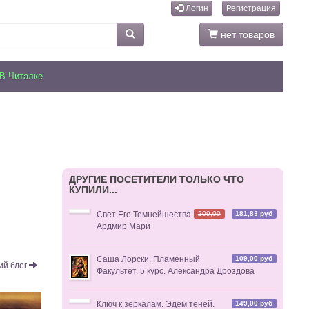
Логин
Регистрация
нет товаров
В Читалке
ДРУГИЕ ПОСЕТИТЕЛИ ТОЛЬКО ЧТО
КУПИЛИ...
209,00
181,83 руб
Свет Его Темнейшества.
Ардмир Мари
109,00 руб
Саша Лорски. Пламенный
й блог
Факультет. 5 курс. Александра Дроздова
149,00 руб
Ключ к зеркалам. Эдем теней.