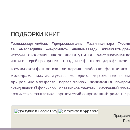
ПОДБОРКИ КНИГ
#ведьмаищетлюбовь
#дворцовыетайны
#истинная пара
#косми
та!
#наследница
#некроманты
#новые звезды
#полюбить дра
академия, школа, институт и т.д.
истории
альтернативная и
городское фэнтези
интрига
герой-преступник
дарк фэнтези
космическая фантастика
любовная фантастика
литдорама
мелодрама
мистика и ужасы
молодежка
морские приключени
попаданка
при разнице в возрасте
первая любовь
призрак
скандинавский фольклор
славянское фэнтези
служебный рома
эротический современный роман
эр
эротическая фантастика
Программ
Пол