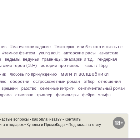
ктив
#магическое задание
#мистеркот или без кота и жизнь не
авторские расы
#темное фэнтези
young adult
азиатские
ведьмы, ведуньи, травницы, знахарки и т.д.
ы
гендерная
токие герои (18+)
истории про невест
квест / litrpg
маги и волшебники
ник
любовь по принуждению
оборотни
остросюжетный роман
отношения
ьянс
отбор
о времени
рабство
семейные интриги
сентиментальный роман
 драма
стимпанк
триллер
фамильяры
фейри
эльфы
Частые вопросы
•
Как оплачивать?
•
Контакты
ига в подарок
•
Купоны и ПромоКоды
•
Подписка на книгу