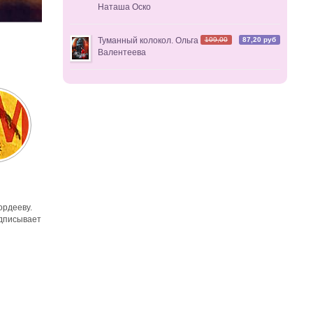
Наташа Оско
109,00
87,20 руб
Туманный колокол. Ольга
Валентеева
ордееву.
одписывает