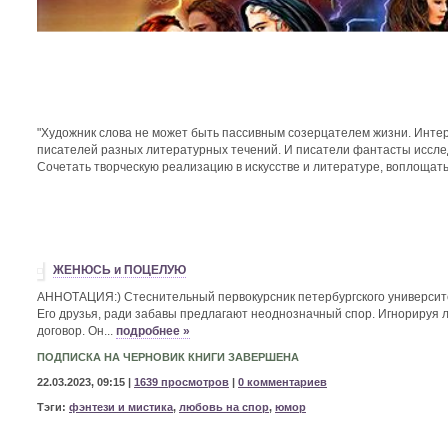
"Художник слова не может быть пассивным созерцателем жизни. Интер
писателей разных литературных течений. И писатели фантасты исслед
Сочетать творческую реализацию в искусстве и литературе, воплощать
ЖЕНЮСЬ и ПОЦЕЛУЮ
АННОТАЦИЯ:) Стеснительный первокурсник петербургского университ
Его друзья, ради забавы предлагают неоднозначный спор. Игнорируя 
договор. Он...
подробнее »
ПОДПИСКА НА ЧЕРНОВИК КНИГИ ЗАВЕРШЕНА
22.03.2023, 09:15 |
1639 просмотров
|
0 комментариев
Тэги:
фэнтези и мистика
,
любовь на спор
,
юмор