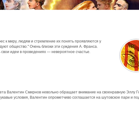
ес к миру, людям и стремление их понять проявляются у
уют общество." Очень близки эти суждения А. Франса.
 свои идеи в проведениях — невероятное счастье.
ета Валентин Смирнов невольно обращает внимание на своенравную Эллу Г
лукавые условия, Валентин опрометчиво соглашается на шутовское пари и п