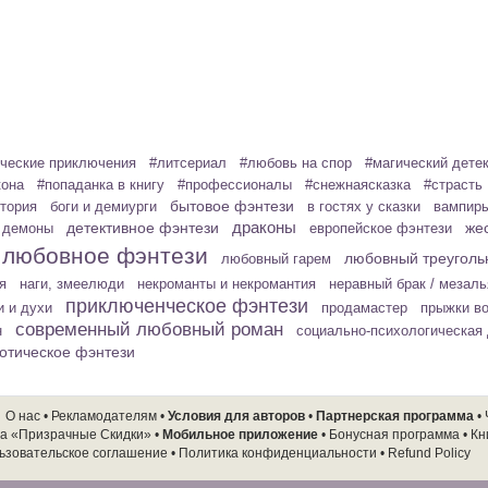
ческие приключения
#литсериал
#любовь на спор
#магический дете
кона
#попаданка в книгу
#профессионалы
#снежнаясказка
#страсть
бытовое фэнтези
стория
боги и демиурги
в гостях у сказки
вампир
детективное фэнтези
драконы
жес
демоны
европейское фэнтези
любовное фэнтези
любовный треуголь
любовный гарем
я
наги, змеелюди
некроманты и некромантия
неравный брак / мезал
приключенческое фэнтези
и и духи
продамастер
прыжки в
современный любовный роман
н
социально-психологическая
отическое фэнтези
О нас
•
Рекламодателям
•
Условия для авторов
•
Партнерская программа
•
а «Призрачные Скидки»
•
Мобильное приложение
•
Бонусная программа
•
Кн
ьзовательское соглашение
•
Политика конфиденциальности
•
Refund Policy