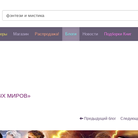
леры
Магазин
Распродажа!
Блоги
Новости
Подборки Книг
ЫХ МИРОВ»
Предыдущий блог
Следующи