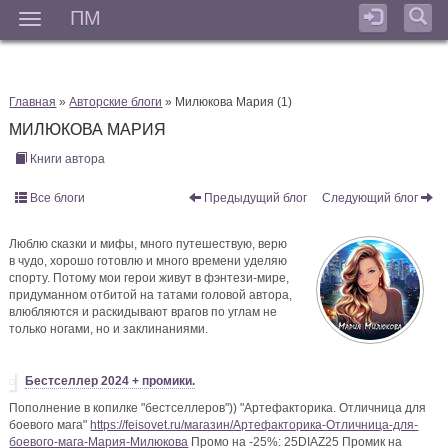
Милюкова Мария
комментирует
Что нужно знать
ПМ
Мен
начинающему автору – или – Подводим итоги!
Чем могу
Главная
»
Авторские блоги
» Милюкова Мария (1)
Мне бы кто об этом подсказал, когда я брала измором
издательства
МИЛЮКОВА МАРИЯ
Книги автора
17.10.2021, 19:04
Все блоги
Предыдущий блог
Следующий блог
Юлия
комментирует
Что нужно знать начинающему автору
Люблю сказки и мифы, много путешествую, верю
– или – Подводим итоги!
в чудо, хорошо готовлю и много времени уделяю
спорту. Потому мои герои живут в фэнтези-мире,
Полезная информация! Благодарю)
придуманном отбитой на татами головой автора,
15.10.2021, 16:17
влюбляются и раскидывают врагов по углам не
только ногами, но и заклинаниями.
Бестселлер 2024 + промики.
Вознесенская Ольга
комментирует
Что нужно знать
Пополнение в копилке "бестселлеров")) "Артефакторика. Отличница для
начинающему автору – или – Подводим итоги!
боевого мага"
https://feisovet.ru/магазин/Артефакторика-Отличница-для-
боевого-мага-Мария-Милюкова
Спасибо, интересный опыт и очень полезный 👍
Промо на -25%: 25DIAZ25 Промик на