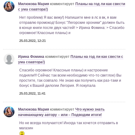
Милюкова Мария
комментирует
Планы на год ли как свести
с ума соавтора!)
Нет проблем) Я вас вижу!) Напишите мне в лс в вк, я вам
отправлю промокод! Бонус "Легорские хроники" должен быть
в конце книги после двух частей! > Ирина Фомина: > Спасибо
огромное! Классные планы) и
25.03.2022, 12:21
Ирина Фомина
комментирует
Планы на год ли как свести с
ума соавтора!)
Спасибо огромное! Классные планы) и настроение
подняли!!! Сейчас так всем необходимо что-то светлое) Вы
простите, так совпало. Не знаю как получить как раз-таки и
бонус к Вашей дилогии Легория. Я покупала
25.03.2022, 11:41
Милюкова Мария
комментирует
Что нужно знать
начинающему автору – или – Подводим итоги!
Но не всегда получается! Иногда так хочется отправить в
магазин