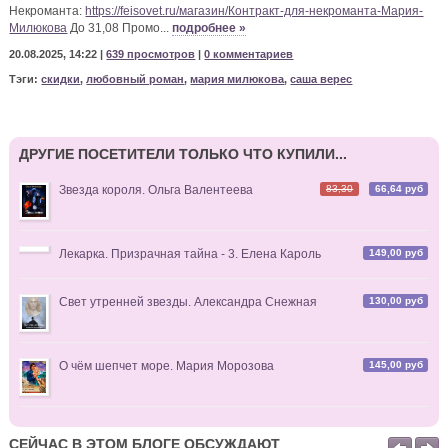
Некроманта:
https://feisovet.ru/магазин/Контракт-для-некроманта-Мария-
15.10.2021, 14:12
Милюкова
До 31,08 Промо...
подробнее »
20.08.2025, 14:22 |
639 просмотров
|
0 комментариев
Тэги:
скидки
,
любовный роман
,
мария милюкова
,
саша верес
Андрей
комментирует
Её ледяное пламя
Ахаха. Кто кого обманывает?
ДРУГИЕ ПОСЕТИТЕЛИ ТОЛЬКО ЧТО КУПИЛИ...
02.07.2025, 12:44
83,30
66,64 руб
Звезда короля. Ольга Валентеева
149,00 руб
Лекарка. Призрачная тайна - 3. Елена Кароль
Андрей
комментирует
Её ледяное пламя
И??? Требую продолжение банкета
130,00 руб
Свет утренней звезды. Александра Снежная
18.06.2025, 12:17
145,00 руб
О чём шепчет море. Мария Морозова
Андрей
комментирует
Её ледяное пламя
СЕЙЧАС В ЭТОМ БЛОГЕ ОБСУЖДАЮТ