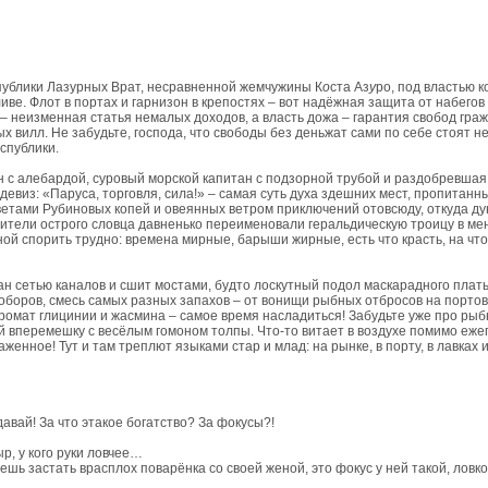
публики Лазурных Врат, несравненной жемчужины К
о
ста Аз
у
ро, под властью 
ве. Флот в портах и гарнизон в крепостях – вот надёжная защита от набегов
– неизменная статья немалых доходов, а власть дожа – гарантия свобод граж
 вилл. Не забудьте, господа, что свободы без деньжат сами по себе стоят н
спублики.
 с алебардой, суровый морской капитан с подзорной трубой и раздобревшая 
евиз: «Паруса, торговля, сила!» – самая суть духа здешних мест, пропитанн
етами Рубиновых копей и овеянных ветром приключений отовсюду, откуда ду
юбители острого словца давненько переименовали геральдическую троицу в ме
ной спорить трудно: времена мирные, барыши жирные, есть что красть, на чт
ан сетью каналов и сшит мостами, будто лоскутный подол маскарадного плать
соборов, смесь самых разных запахов – от вонищи рыбных отбросов на порто
 Аромат глицинии и жасмина – самое время насладиться! Забудьте уже про ры
ий вперемешку с весёлым гомоном толпы. Что-то витает в воздухе помимо еже
енное! Тут и там треплют языками стар и млад: на рынке, в порту, в лавках 
авай! За что этакое богатство? За фокусы?!
ыр, у кого руки ловчее…
жешь застать врасплох поварёнка со своей женой, это фокус у ней такой, ловко