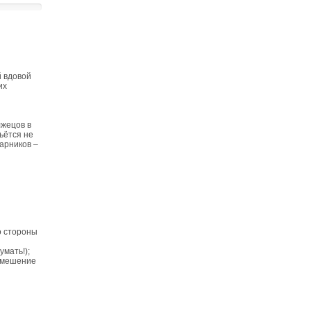
 вдовой
их
и
ы
жецов в
ьётся не
арников –
о стороны
умать!);
 смешение