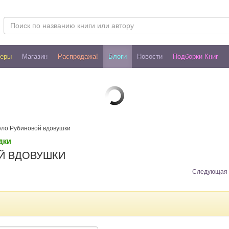
леры
Магазин
Распродажа!
Блоги
Новости
Подборки Книг
Дело Рубиновой вдовушки
ДКИ
ОЙ ВДОВУШКИ
Следующая 