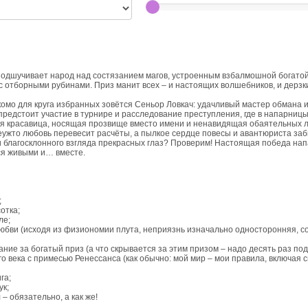
подшучивает народ над состязанием магов, устроенным взбалмошной богатой
 с отборными рубинами. Приз манит всех – и настоящих волшебников, и дерзк
комо для круга избранных зовётся Сеньор Ловкач: удачливый мастер обмана 
 предстоит участие в турнире и расследование преступления, где в напарниц
ая красавица, носящая прозвище вместо имени и ненавидящая обаятельных л
еужто любовь перевесит расчёты, а пылкое сердце повесы и авантюриста заб
и благосклонного взгляда прекрасных глаз? Проверим! Настоящая победа нап
ся живыми и… вместе.
;
отка;
ле;
юбви (исходя из физиономии плута, неприязнь изначально односторонняя, с
ние за богатый приз (а что скрывается за этим призом – надо десять раз под
о века с примесью Ренессанса (как обычно: мой мир – мои правила, включая
га;
ук;
– обязательно, а как же!