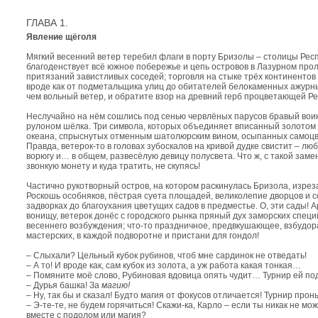
ГЛАВА 1.
Явление щёголя
Мягкий весенний ветер теребил флаги в порту Бриз
о
лы – столицы Рес
благоденствует всё южное побережье и цепь островов в Лазурном проли
притязаний завистливых соседей; торговля на стыке трёх континентов 
вроде как от подметальщика улиц до обитателей белокаменных ажурных
чем вольный ветер, и обратите взор на древний герб процветающей Ре
Неслучайно на нём сошлись под сенью червлёных парусов бравый воин
рулоном шёлка. Три символа, которых объединяет вписанный золотом д
океана, спрыснутых отменным шатол
ю
рским вином, осыпанных самоцв
Правда, ветерок-то в головах зубоскалов на кривой дудке свистит – л
ворюгу и… в общем, развесёлую девицу полусвета. Что ж, с такой заме
звонкую монету и куда тратить, не скупясь!
Частично рукотворный остров, на котором раскинулась Бризола, изрез
Роскошь особняков, пёстрая суета площадей, великолепие дворцов и 
задворках до благоухания цветущих садов в предместье. О, эти сады!
вонищу, ветерок донёс с городского рынка пряный дух заморских спец
весеннего возбуждения; что-то праздничное, предвкушающее, взбудораж
мастерских, в каждой подворотне и пристани для гондол!
– Слыхали? Цельный кубок рубинов, чтоб мне сардинок не отведать!
– А то! И вроде как, сам кубок из золота, а уж работа какая тонкая…
– Помяните моё слово, Рубиновая вдовица опять чудит… Турнир ей под
– Дурья башка! За
магию!
– Ну, так бы и сказал! Будто магия от фокусов отличается! Турнир прон
– Э-те-те, не будем горячиться! Скажи-ка, Карло – если ты никак не мо
вместе с подолом или магия?