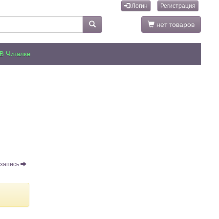
Логин
Регистрация
нет товаров
В Читалке
запись