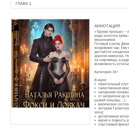
АННОТАЦИЯ
«Турнир проныр» – 
ради золотого кубка
мошенников.
Готовый к риску Джа
колдовских чар. Ему
достаётся загадочн
дорогих камзолах. Н
за сокровища, а рад
возможность остать
Категория 16+
В книге:
• обаятельный плут
• таинственная крас
• напарники понево
• от неприязни до л
рыжей сеньоры…);
• магическое состяза
• антураж Галантног
эпох);
• детективная интри
• магия и ловкость р
• счастливый финал 