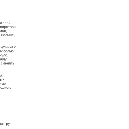
которой
 пиратов и
дан,
е больше,
купчиха с
ых солью
нуло.
нялу,
о сменять
я.
вых
бную
годного
и
сть рук