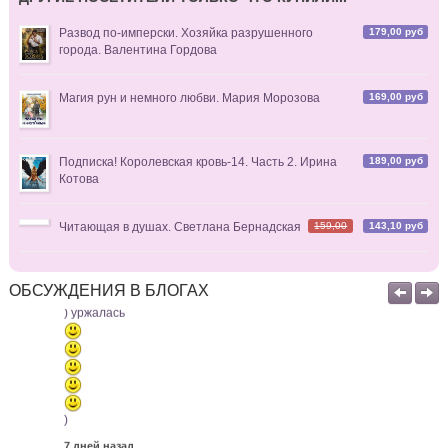
книги. Искренне рекомендую их тем, кто ещё не знаком с
твоим творчеством. П. С. Такое уютное застолье на арте.
179,00 руб
Развод по-имперски. Хозяйка разрушенного
Мне тоже к ним хочется 😁
города. Валентина Гордова
7 дней назад
169,00 руб
Магия рун и немного любви. Мария Морозова
MirraL
комментирует
Фокси и Ловкач, или Дело Рубиновой
вдовушки
189,00 руб
Подписка! Королевская кровь-14. Часть 2. Ирина
"Не брат ты мне"
Котова
159,00
143,10 руб
Читающая в душах. Светлана Бернадская
) уржалась
ОБСУЖДЕНИЯ В БЛОГАХ
)
7 дней назад