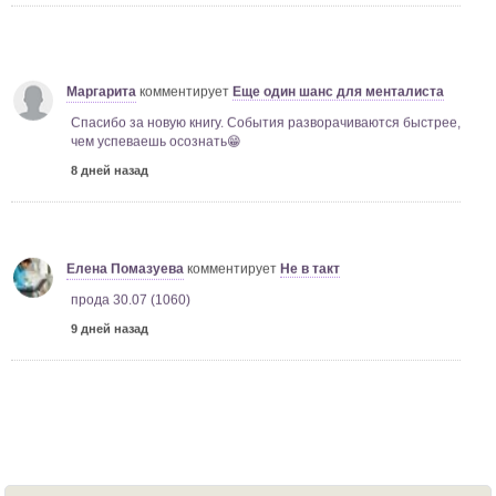
Маргарита
комментирует
Еще один шанс для менталиста
Спасибо за новую книгу. События разворачиваются быстрее,
чем успеваешь осознать😁
8 дней назад
Елена Помазуева
комментирует
Не в такт
прода 30.07 (1060)
9 дней назад
Халимендис Тори
комментирует
Особенности
провинциальной некромантии
Да, чуть больше двух недель. > Marina: > С приезда в город
прошло недели две всего? Или больше?