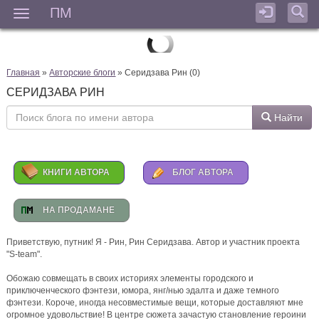
ПМ
Мен
) уржалась
Главная
»
Авторские блоги
» Серидзава Рин (0)
СЕРИДЗАВА РИН
Найти
)
7 дней назад
КНИГИ АВТОРА
БЛОГ АВТОРА
Анна
комментирует
2 августа - воскресная распродажа
романов
НА ПРОДАМАНЕ
Варя, спасибо от всей души 🍀) Эта компания из "Правды
для лисьих ушей" точно приняла бы тебя тепло за своим
Приветствую, путник! Я - Рин, Рин Серидзава. Автор и участник проекта
столом 👌😉 > Варвара Ласточкина: > Баллада шикарная,
"S-team".
Аня 🔥 Очень атмосферные, как и твои
Обожаю совмещать в своих историях элементы городского и
7 дней назад
приключенческого фэнтези, юмора, янг/нью эдалта и даже темного
фэнтези. Короче, иногда несовместимые вещи, которые доставляют мне
огромное удовольствие! В центре сюжета зачастую становление героини
Варвара Ласточкина
комментирует
2 августа - воскресная