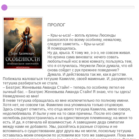
ПРОЛОГ
– Кры-ы-ыса! – вопль кузины Люсинды
разносился по всему особняку, немалому,
следует заметить. – Кры-ы-ыса!
Я поморщилась.
Ну да, крыса. К тому же, э-э-э, не совсем живая.
Но кузина сама виновата: нечего совать
любопытный нос в мою комнату, пользуясь тем,
что я отлучилась. Неужели Люси думала, что ей
снова сойдет с рук прежнее поведение?
Думала. И действовала так же, как в детстве.
Побежала жаловаться тетушке Камилле, своей маменьке. И, разумеется,
тетушка разбираться не стала.
– Беатрис Женевьева Аманда Стайн! – теперь по особняку летел ее
зычный бас. – Беатрис Женевьева Аманда Стайн! Я знаю, что ты здесь!
Немедленно ко мне!
В гневе тетушка обращалась ко мне исключительно по полному имени.
Хотя нет, не совсем так. Фамилию она упоминала только отцовскую.
Здесь следует отметить, что отца моего тетушка Камилла, мягко говоря,
недолюбливала. И были у нее на то свои причины. После его смерти
нелюбовь распространилась и на единственную племянницу, на меня то
есть. И да, я отвечала ей взаимностью. А завещание деда симпатии
между нами не добавило. Увы, разойтись в разные стороны и не
вспоминать о существовании друг друга мы не могли, поскольку тетушка
оставалась моим опекуном по условиям все того же завещания. Пока мне