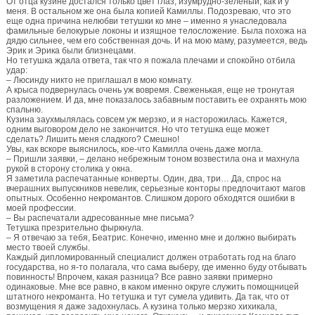
От отца кузине достался только цвет глаз, изумрудно-зеленый, как и у
меня. В остальном же она была копией Камиллы. Подозреваю, что это
еще одна причина нелюбви тетушки ко мне – именно я унаследовала
фамильные белокурые локоны и изящное телосложение. Была похожа на
дядю сильнее, чем его собственная дочь. И на мою маму, разумеется, ведь
Эрик и Эрика были близнецами.
Но тетушка ждала ответа, так что я пожала плечами и спокойно отбила
удар:
– Люсинду никто не приглашал в мою комнату.
А крыса подвернулась очень уж вовремя. Свеженькая, еще не тронутая
разложением. И да, мне показалось забавным поставить ее охранять мою
спальню.
Кузина заухмылялась совсем уж мерзко, и я насторожилась. Кажется,
одним выговором дело не закончится. Но что тетушка еще может
сделать? Лишить меня сладкого? Смешно!
Увы, как вскоре выяснилось, кое-что Камилла очень даже могла.
– Пришли заявки, – делано небрежным тоном возвестила она и махнула
рукой в сторону столика у окна.
Я заметила распечатанные конверты. Один, два, три… Да, спрос на
вчерашних выпускников невелик, серьезные конторы предпочитают магов
опытных. Особенно некромантов. Слишком дорого обходятся ошибки в
моей профессии.
– Вы распечатали адресованные мне письма?
Тетушка презрительно фыркнула.
– Я отвечаю за тебя, Беатрис. Конечно, именно мне и должно выбирать
место твоей службы.
Каждый дипломированный специалист должен отработать год на благо
государства, но я-то полагала, что сама выберу, где именно буду отбывать
повинность! Впрочем, какая разница? Все равно заявки примерно
одинаковые. Мне все равно, в каком именно округе служить помощницей
штатного некроманта. Но тетушка и тут сумела удивить. Да так, что от
возмущения я даже задохнулась. А кузина только мерзко хихикала,