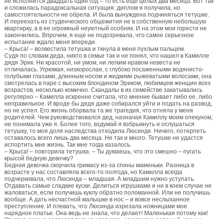
не исполнится двадцать один год – то есть еще целых два месяца. Вот так
и сложилась парадоксальная ситуация: диплом я получила, но
самостоятельности не обрела. И была вынуждена подчиняться тетушке.
И переехать из студенческого общежития не в собственную небольшую
квартирку, а в ее огромный неуютный особняк. И на этом мои горести не
закончились. Впрочем, я еще не подозревала, что самое серьезное
испытание ждало меня впереди.
– Крыса! – возвестила тетушка и ткнула в меня пухлым пальцем.
Судя по словам деда, никто в семье так и не понял, что нашел в Камилле
дядя Эрик. Ни красотой, ни умом, ни легким нравом невеста не
отличалась. Угрюмая, низкорослая, с глубоко посаженными водянисто-
голубыми глазами, длинным носом и жидкими рыжеватыми волосами, она
смотрелась в паре с высоким блондином Эриком, любимцем женщин всех
возрастов, несколько комично. Скандалы в их семействе закатывались
регулярно – Камилла искренне считала, что мнение бывает либо ее, либо
неправильное. И вроде бы дядя даже собирался уйти и подать на развод,
но не успел. Его жизнь оборвала та же трагедия, что отняла у меня
родителей. Чем руководствовался дед, назначая Камиллу моим опекуном,
не понимала уже я. Более того, вздумай я взбрыкнуть и ослушаться
тетушку, то моя доля наследства отходила Люсинде. Ничего, потерпеть
оставалось всего лишь два месяца. Не так и много. Тетушке не удастся
испортить мне жизнь. Так мне тогда казалось.
– Крыса! – повторила тетушка. – Ты думаешь, что это смешно – пугать
крысой бедную девочку?
Бедная девочка скорчила гримасу из-за спины маменьки. Разница в
возрасте у нас составляла всего-то полгода, но Камилла всегда
подчеркивала, что Люсинда – младшая. А младшим нужно уступать.
Отдавать самые сладкие куски. Делиться игрушками и ни в коем случае не
жаловаться, если получишь куклу обратно поломанной. Или не получишь
вообще. А дать несчастной малышке в нос – и вовсе неслыханное
преступление. И плевать, что Люсинда изрезала ножницами мое
нарядное платье. Она ведь не знала, что делает! Маленькая потому как!