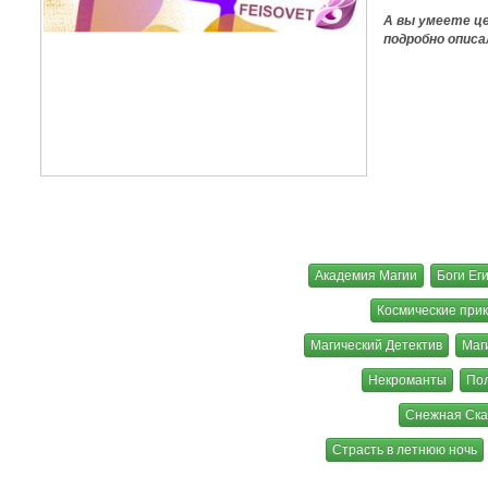
А вы умеете ц
подробно описа
Академия Магии
Боги Ег
Космические при
Магический Детектив
Маг
Некроманты
По
Снежная Ска
Страсть в летнюю ночь