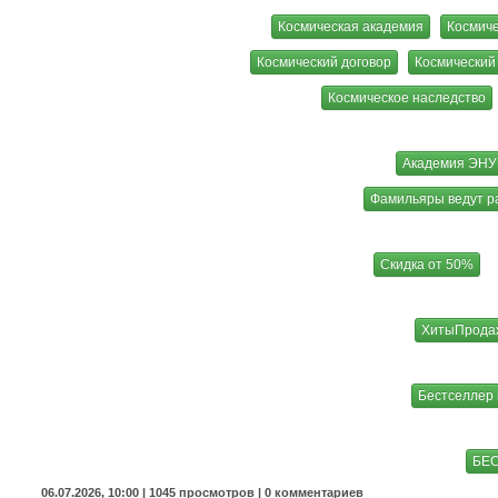
Космическая академия
Космиче
Космический договор
Космический
Космическое наследство
Академия ЭН
Фамильяры ведут р
Скидка от 50%
ХитыПрода
Бестселлер
БЕС
06.07.2026, 10:00 |
1045 просмотров
|
0 комментариев