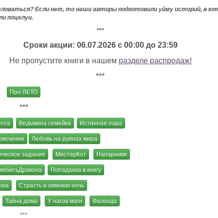
еловаться? Если нет, то наши авторы подготовили уйму историй, в к
ли поцелуи.
***
Сроки акции: 06.07.2026 с 00:00 до 23:59
Не пропустите книги в нашем
разделе распродаж!
***
Про ЛЕТО
***
ипта
Ведьмина семейка
Истинная пара
ключения
Любовь на руинах мира
ическое задание
МистерКот
Напарники
любитьДракона
Попаданка в книгу
зка
Страсть в зимнюю ночь
Тайна дома
У нагов маги
Фазенда
***