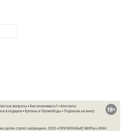
Частые вопросы
•
Как оплачивать?
•
Контакты
ига в подарок
•
Купоны и ПромоКоды
•
Подписка на книгу
ких целях строго запрещено.
ООО «ПРИЗРАЧНЫЕ МИРЫ» ИНН: