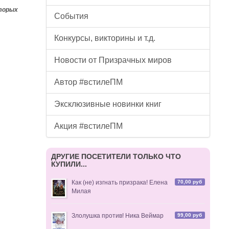
оторых
События
Конкурсы, викторины и т.д.
Новости от Призрачных миров
Автор #встилеПМ
Эксклюзивные новинки книг
Акция #встилеПМ
ДРУГИЕ ПОСЕТИТЕЛИ ТОЛЬКО ЧТО
КУПИЛИ...
70,00 руб
Как (не) изгнать призрака! Елена
Милая
99,00 руб
Злолушка против! Ника Веймар