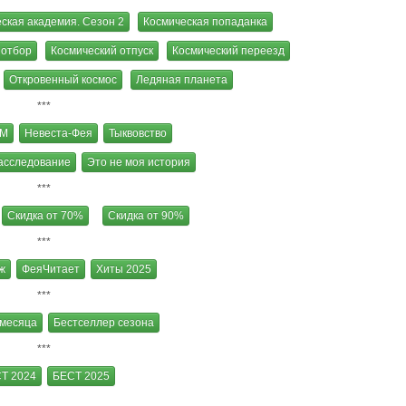
ская академия. Сезон 2
Космическая попаданка
 отбор
Космический отпуск
Космический переезд
Откровенный космос
Ледяная планета
***
УМ
Невеста-Фея
Тыквовство
асследование
Это не моя история
***
Скидка от 70%
Скидка от 90%
***
ж
ФеяЧитает
Хиты 2025
***
 месяца
Бестселлер сезона
***
Т 2024
БЕСТ 2025