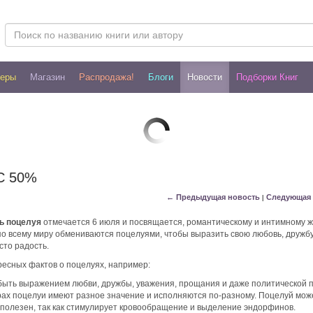
леры
Магазин
Распродажа!
Блоги
Новости
Подборки Книг
С 50%
← Предыдущая новость
Следующая 
|
ь поцелуя
отмечается 6 июля и посвящается, романтическому и интимному ж
по всему миру обмениваются поцелуями, чтобы выразить свою любовь, дружбу
сто радость.
ресных фактов о поцелуях, например:
быть выражением любви, дружбы, уважения, прощания и даже политической 
рах поцелуи имеют разное значение и исполняются по-разному. Поцелуй мож
полезен, так как стимулирует кровообращение и выделение эндорфинов.