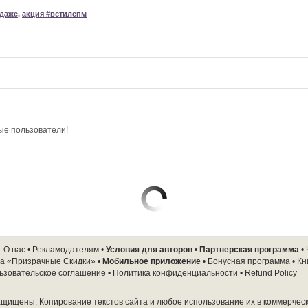
одаже
,
акция #встилепм
ые пользователи!
О нас
•
Рекламодателям
•
Условия для авторов
•
Партнерская программа
•
а «Призрачные Скидки»
•
Мобильное приложение
•
Бонусная программа
•
Кн
ьзовательское соглашение
•
Политика конфиденциальности
•
Refund Policy
защищены. Копирование текстов сайта и любое использование их в коммерчес