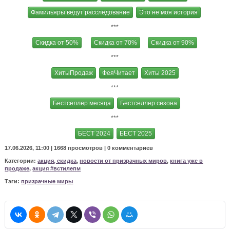
Фамильяры ведут расследование
Это не моя история
***
Скидка от 50%
Скидка от 70%
Скидка от 90%
***
ХитыПродаж
ФеяЧитает
Хиты 2025
***
Бестселлер месяца
Бестселлер сезона
***
БЕСТ 2024
БЕСТ 2025
17.06.2026, 11:00 |
1668 просмотров
|
0 комментариев
Категории:
акция, скидка
,
новости от призрачных миров
,
книга уже в
продаже
,
акция #встилепм
Тэги:
призрачные миры