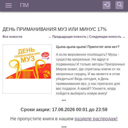
ПМ
Мен
ДЕНЬ ПРИМАНИВАНИЯ МУЗ ИЛИ МИНУС 17%
Все новости
← Предыдущая новость
Следующая новость →
|
Цыпа-цыпа-цыпа! Прилетит или нет?
А если мороженое пообещать? Музы -
существа капризные. Не вдруг и
подманишь! И только авторы Призрачных
Миров знают, где спрятаны ключи от их
капризных сердец. И вы можете в этом
убедиться! Ведь сегодня, в День
приманивания муз, у нас припасен для
вас подарок. А какой? Узнаете, когда
пойдете выбирать новую книгу!
***
Сроки акции: 17.06.2026 00:01 до 23:59
Не пропустите книги в нашем
разделе распродаж!
***