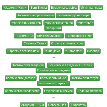
Академия Магии
Боги Египта
Ведьмина семейка
Истинная пара
Космические приключения
Любовь на руинах мира
Магический Детектив
Магическое задание
МистерКот
Напарники
Некроманты
ПолюбитьДракона
Попаданка в книгу
Снежная Сказка
Страсть в зимнюю ночь
Страсть в летнюю ночь
Тайна дома
У нагов маги
Фазенда
***
Космическая академия
Космическая академия. Сезон 2
Космическая попаданка
Космический договор
Космический отбор
Космический отпуск
Космический переезд
Космическое наследство
Откровенный космос
Ледяная планета
***
Академия ЭНУМ
Невеста-Фея
Тыквовство