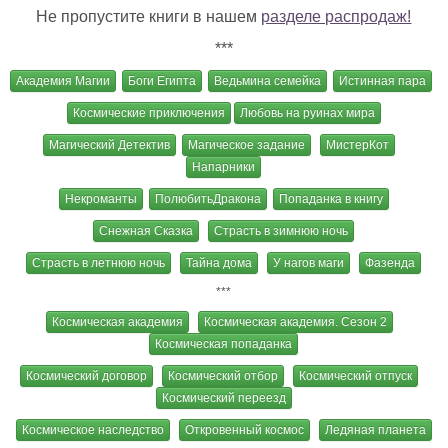
Не пропустите книги в нашем
разделе распродаж!
***
Академия Магии
Боги Египта
Ведьмина семейка
Истинная пара
Космические приключения
Любовь на руинах мира
Магический Детектив
Магическое задание
МистерКот
Напарники
Некроманты
ПолюбитьДракона
Попаданка в книгу
Снежная Сказка
Страсть в зимнюю ночь
Страсть в летнюю ночь
Тайна дома
У нагов маги
Фазенда
***
Космическая академия
Космическая академия. Сезон 2
Космическая попаданка
Космический договор
Космический отбор
Космический отпуск
Космический переезд
Космическое наследство
Откровенный космос
Ледяная планета