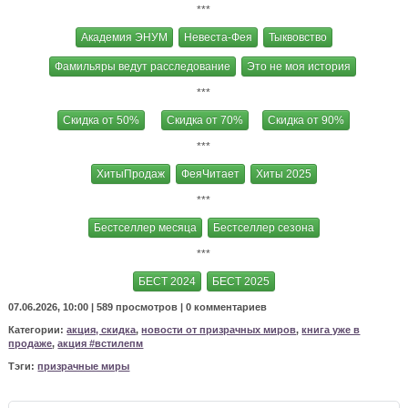
***
Академия ЭНУМ
Невеста-Фея
Тыквовство
Фамильяры ведут расследование
Это не моя история
***
Скидка от 50%
Скидка от 70%
Скидка от 90%
***
ХитыПродаж
ФеяЧитает
Хиты 2025
***
Бестселлер месяца
Бестселлер сезона
***
БЕСТ 2024
БЕСТ 2025
07.06.2026, 10:00 |
589 просмотров
|
0 комментариев
Категории:
акция, скидка
,
новости от призрачных миров
,
книга уже в
продаже
,
акция #встилепм
Тэги:
призрачные миры