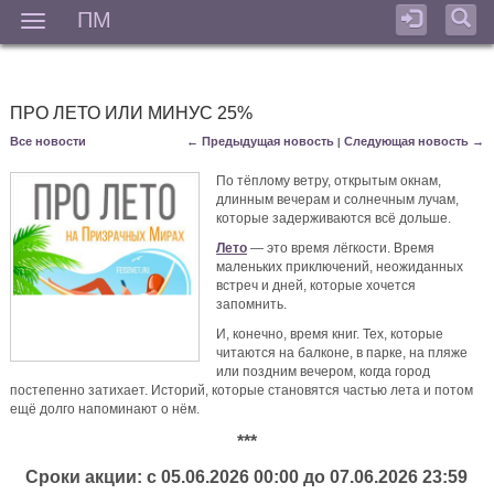
ПМ
Мен
ПРО ЛЕТО ИЛИ МИНУС 25%
Все новости
← Предыдущая новость
Следующая новость →
|
По тёплому ветру, открытым окнам,
длинным вечерам и солнечным лучам,
которые задерживаются всё дольше.
Лето
— это время лёгкости. Время
маленьких приключений, неожиданных
встреч и дней, которые хочется
запомнить.
И, конечно, время книг. Тех, которые
читаются на балконе, в парке, на пляже
или поздним вечером, когда город
постепенно затихает. Историй, которые становятся частью лета и потом
ещё долго напоминают о нём.
***
Сроки акции: с 05.06.2026 00:00 до
07.06.2026
23:59