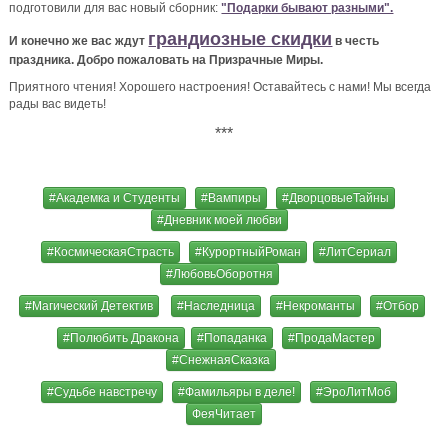
подготовили для вас новый сборник:
"Подарки бывают разными".
грандиозные скидки
И конечно же вас ждут
в честь
праздника. Добро пожаловать на Призрачные Миры.
Приятного чтения! Хорошего настроения! Оставайтесь с нами! Мы всегда
рады вас видеть!
***
#Академка и Студенты
#Вампиры
#ДворцовыеТайны
#Дневник моей любви
#КосмическаяСтрасть
#КурортныйРоман
#ЛитСериал
#ЛюбовьОборотня
#Магический Детектив
#Наследница
#Некроманты
#Отбор
#Полюбить Дракона
#Попаданка
#ПродаМастер
#СнежнаяСказка
#Судьбе навстречу
#Фамильяры в деле!
#ЭроЛитМоб
ФеяЧитает