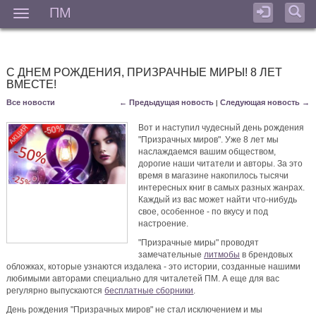
ПМ
Мен
С ДНЕМ РОЖДЕНИЯ, ПРИЗРАЧНЫЕ МИРЫ! 8 ЛЕТ
ВМЕСТЕ!
Все новости
← Предыдущая новость
Следующая новость →
|
Вот и наступил чудесный день рождения
"Призрачных миров". Уже 8 лет мы
наслаждаемся вашим обществом,
дорогие наши читатели и авторы. За это
время в магазине накопилось тысячи
интересных книг в самых разных жанрах.
Каждый из вас может найти что-нибудь
свое, особенное - по вкусу и под
настроение.
"Призрачные миры" проводят
замечательные
литмобы
в брендовых
обложках, которые узнаются издалека - это истории, созданные нашими
любимыми авторами специально для читалетей ПМ. А еще для вас
регулярно выпускаются
бесплатные сборники
.
День рождения "Призрачных миров" не стал исключением и мы