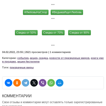
***
#ЛюбовьНаСпор
#ВедьмаИщетЛюбовь
***
Скидка от 50%
Скидка от 70%
Скидка от 90%
***
04.02.2022, 23:55 |
2621 просмотров
|
1 комментариев
Категории:
события
,
акция, скидка
,
новости от призрачных миров
,
книга уже
в продаже
,
акция #встилепм
Тэги:
призрачные миры
КОММЕНТАРИИ
Свои отзывы и комментарии могут оставлять только зарегистрированные