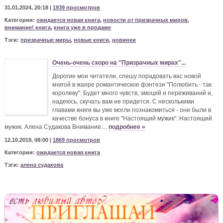
31.01.2024, 20:18 |
1939 просмотров
Категории:
ожидается новая книга
,
новости от призрачных миров
,
внимание! книга
,
книга уже в продаже
Тэги:
призрачные миры
,
новые книги
,
новинки
Очень-очень скоро на "Призрачных мирах"...
Дорогие мои читатели, спешу порадовать вас новой
книгой в жанре романтическое фэнтези "Полюбить - так
королеву". Будет много чувств, эмоций и переживаний и,
надеюсь, скучать вам не придется. С несколькими
главами книги вы уже могли познакомиться - они были в
качестве бонуса в книге "Настоящий мужик". Настоящий
мужик. Алена Судакова Внимание:...
подробнее »
12.10.2019, 08:00 |
1869 просмотров
Категории:
ожидается новая книга
Тэги:
алена судакова