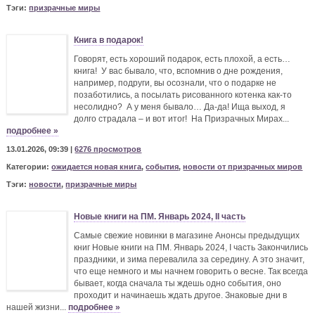
Тэги:
призрачные миры
Книга в подарок!
Говорят, есть хороший подарок, есть плохой, а есть…
книга! У вас бывало, что, вспомнив о дне рождения,
например, подруги, вы осознали, что о подарке не
позаботились, а посылать рисованного котенка как-то
несолидно? А у меня бывало… Да-да! Ища выход, я
долго страдала – и вот итог! На Призрачных Мирах...
подробнее »
13.01.2026, 09:39 |
6276 просмотров
Категории:
ожидается новая книга
,
события
,
новости от призрачных миров
Тэги:
новости
,
призрачные миры
Новые книги на ПМ. Январь 2024, II часть
Самые свежие новинки в магазине Анонсы предыдущих
книг Новые книги на ПМ. Январь 2024, I часть Закончились
праздники, и зима перевалила за середину. А это значит,
что еще немного и мы начнем говорить о весне. Так всегда
бывает, когда сначала ты ждешь одно события, оно
проходит и начинаешь ждать другое. Знаковые дни в
нашей жизни...
подробнее »