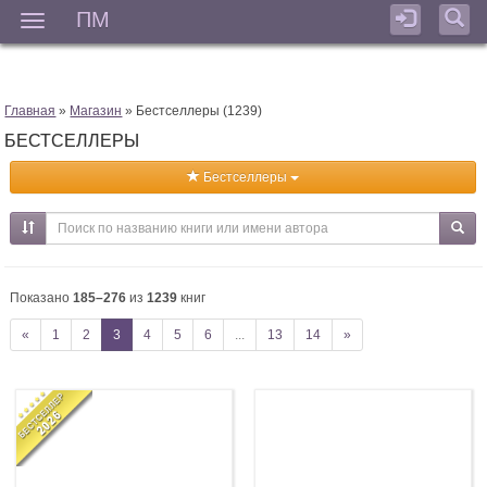
ПМ
Мен
Главная
»
Магазин
» Бестселлеры (1239)
БЕСТСЕЛЛЕРЫ
Бестселлеры
Показано
185–276
из
1239
книг
«
1
2
3
4
5
6
...
13
14
»