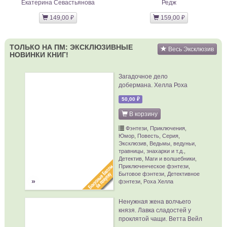
Екатерина Севастьянова
Редж
149,00 ₽
159,00 ₽
ТОЛЬКО НА ПМ: ЭКСКЛЮЗИВНЫЕ
Весь Эксклюзив
НОВИНКИ КНИГ!
Загадочное дело
добермана. Хелла Роха
50,00 ₽
В корзину
Фэнтези
,
Приключения
,
Юмор
,
Повесть
,
Серия
,
Эксклюзив
,
Ведьмы, ведуньи,
травницы, знахарки и т.д.
,
Детектив
,
Маги и волшебники
,
Приключенческое фэнтези
,
Бытовое фэнтези
,
Детективное
»
фэнтези
,
Роха Хелла
Ненужная жена волчьего
князя. Лавка сладостей у
проклятой чащи. Ветта Вейл