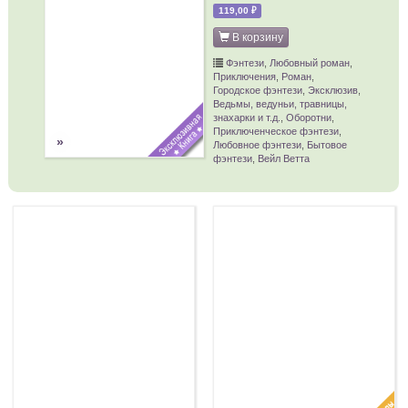
119,00 ₽
В корзину
Фэнтези
,
Любовный роман
,
Приключения
,
Роман
,
Городское фэнтези
,
Эксклюзив
,
Ведьмы, ведуньи, травницы,
знахарки и т.д.
,
Оборотни
,
Приключенческое фэнтези
,
»
Любовное фэнтези
,
Бытовое
фэнтези
,
Вейл Ветта