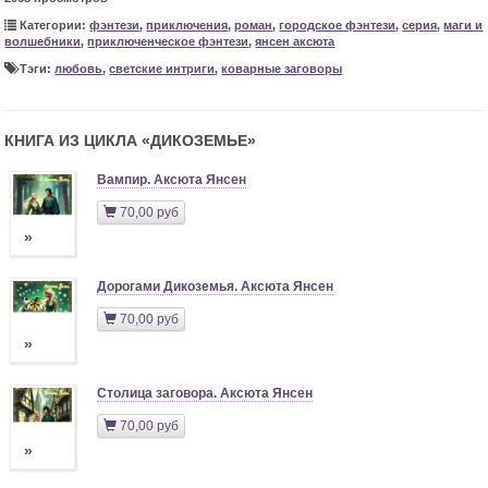
Категории:
фэнтези
,
приключения
,
роман
,
городское фэнтези
,
серия
,
маги и
волшебники
,
приключенческое фэнтези
,
янсен аксюта
Тэги:
любовь
,
светские интриги
,
коварные заговоры
КНИГА ИЗ ЦИКЛА «
ДИКОЗЕМЬЕ
»
Вампир. Аксюта Янсен
70,00 руб
»
Дорогами Дикоземья. Аксюта Янсен
70,00 руб
»
Столица заговора. Аксюта Янсен
70,00 руб
»