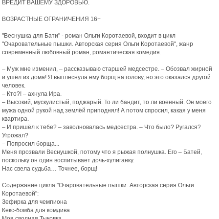
ВРЕДИТ ВАШЕМУ ЗДОРОВЬЮ.
ВОЗРАСТНЫЕ ОГРАНИЧЕНИЯ 16+
"Веснушка для Бати" - роман Ольги Коротаевой, входит в цикл
"Очаровательные пышки. Авторская серия Ольги Коротаевой", жанр
современный любовный роман, романтическая комедия.
– Муж мне изменил, – рассказываю старшей медсестре. – Обозвал жирной
и ушёл из дома! Я выплеснула ему борщ на голову, но это оказался другой
человек.
– Кто?! – ахнула Ира.
– Высокий, мускулистый, поджарый. То ли бандит, то ли военный. Он моего
мужа одной рукой над землёй приподнял! А потом спросил, какая у меня
квартира.
– И пришёл к тебе? – заволновалась медсестра. – Что было? Ругался?
Угрожал?
– Попросил борща...
Меня прозвали Веснушкой, потому что я рыжая полнушка. Его – Батей,
поскольку он один воспитывает дочь-хулиганку.
Нас свела судьба… Точнее, борщ!
Содержание цикла "Очаровательные пышки. Авторская серия Ольги
Коротаевой":
Зефирка для чемпиона
Кекс-бомба для комдива
Моя сводная Тыковка