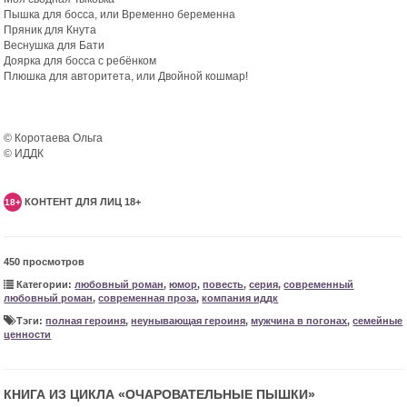
Пышка для босса, или Временно беременна
Пряник для Кнута
Веснушка для Бати
Доярка для босса с ребёнком
Плюшка для авторитета, или Двойной кошмар!
© Коротаева Ольга
© ИДДК
КОНТЕНТ ДЛЯ ЛИЦ 18+
18+
450 просмотров
Категории:
любовный роман
,
юмор
,
повесть
,
серия
,
современный
любовный роман
,
современная проза
,
компания иддк
Тэги:
полная героиня
,
неунывающая героиня
,
мужчина в погонах
,
семейные
ценности
КНИГА ИЗ ЦИКЛА «
ОЧАРОВАТЕЛЬНЫЕ ПЫШКИ
»