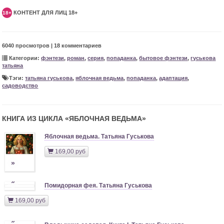
КОНТЕНТ ДЛЯ ЛИЦ 18+
18+
6040 просмотров | 18 комментариев
Категории:
фэнтези
,
роман
,
серия
,
попаданка
,
бытовое фэнтези
,
гуськова
татьяна
Тэги:
татьяна гуськова
,
яблочная ведьма
,
попаданка
,
адаптация
,
садоводство
КНИГА ИЗ ЦИКЛА «
ЯБЛОЧНАЯ ВЕДЬМА
»
Яблочная ведьма. Татьяна Гуськова
169,00 руб
»
»
Помидорная фея. Татьяна Гуськова
169,00 руб
»