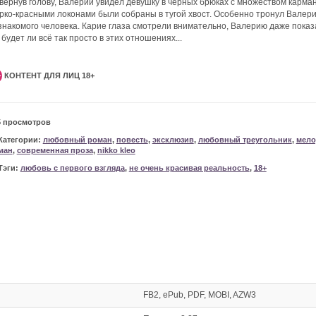
вернув голову, Валерий увидел девушку в черных брюках с множеством карма
ярко-красными локонами были собраны в тугой хвост. Особенно тронул Валери
знакомого человека. Карие глаза смотрели внимательно, Валерию даже показа
 будет ли всё так просто в этих отношениях...
КОНТЕНТ ДЛЯ ЛИЦ 18+
+
5 просмотров
Категории:
любовный роман
,
повесть
,
эксклюзив
,
любовный треугольник
,
мело
ман
,
современная проза
,
nikko kleo
Тэги:
любовь с первого взгляда
,
не очень красивая реальность
,
18+
FB2, ePub, PDF, MOBI, AZW3