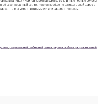
нов на штанинах и чёрной короткой куртке. Её длинные черные волосы
я её взволнованный взгляд, чего он вообще не ожидал в свой адрес от
лось, что она умеет читать мысли или владеет гипнозом.
драма
,
современный любовный роман
,
первая любовь
,
остросюжетный