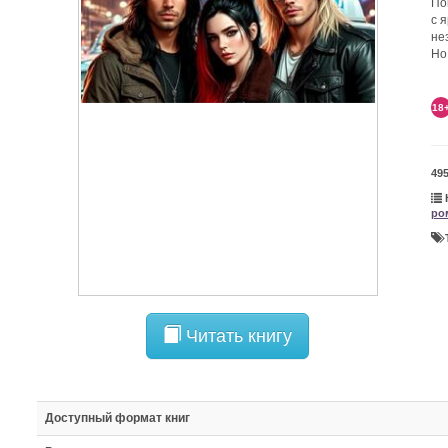
По
с 
не
Но
18
49
ро
Читать книгу
Доступный формат книг