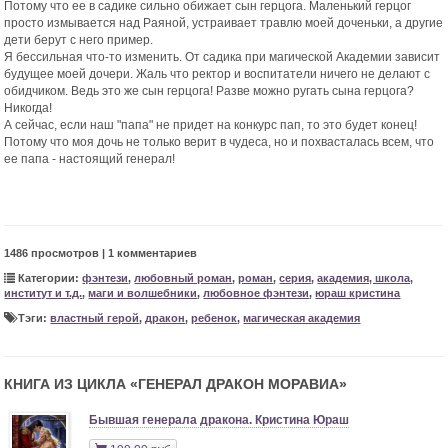
Потому что ее в садике сильно обижает сын герцога. Маленький герцог
просто измывается над Раяной, устраивает травлю моей доченьки, а другие
дети берут с него пример.
Я бессильная что-то изменить. От садика при магической Академии зависит
будущее моей дочери. Жаль что ректор и воспитатели ничего не делают с
обидчиком. Ведь это же сын герцога! Разве можно ругать сына герцога?
Никогда!
А сейчас, если наш "папа" не придет на конкурс пап, то это будет конец!
Потому что моя дочь не только верит в чудеса, но и похвасталась всем, что
ее папа - настоящий генерал!
1486 просмотров | 1 комментариев
Категории:
фэнтези
,
любовный роман
,
роман
,
серия
,
академия, школа,
институт и т.д.
,
маги и волшебники
,
любовное фэнтези
,
юраш кристина
Тэги:
властный герой
,
дракон
,
ребенок
,
магическая академия
КНИГА ИЗ ЦИКЛА «
ГЕНЕРАЛ ДРАКОН МОРАВИА
»
Бывшая генерала дракона. Кристина Юраш