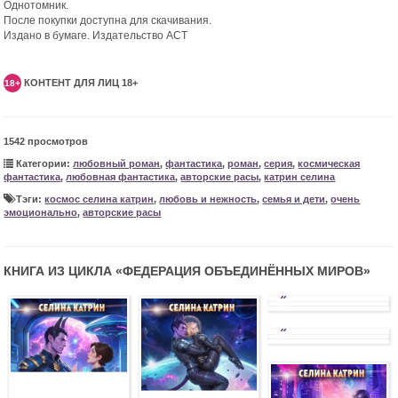
Однотомник.
После покупки доступна для скачивания.
Издано в бумаге. Издательство АСТ
КОНТЕНТ ДЛЯ ЛИЦ 18+
18+
1542 просмотров
Категории:
любовный роман
,
фантастика
,
роман
,
серия
,
космическая
фантастика
,
любовная фантастика
,
авторские расы
,
катрин селина
Тэги:
космос селина катрин
,
любовь и нежность
,
семья и дети
,
очень
эмоционально
,
авторские расы
КНИГА ИЗ ЦИКЛА «
ФЕДЕРАЦИЯ ОБЪЕДИНЁННЫХ МИРОВ
»
»
»