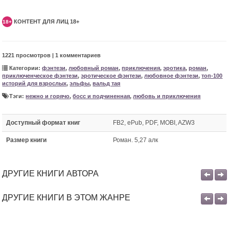
КОНТЕНТ ДЛЯ ЛИЦ 18+
18+
1221 просмотров | 1 комментариев
Категории:
фэнтези
,
любовный роман
,
приключения
,
эротика
,
роман
,
приключенческое фэнтези
,
эротическое фэнтези
,
любовное фэнтези
,
топ-100
историй для взрослых
,
эльфы
,
вальд тая
Тэги:
нежно и горячо
,
босс и подчиненная
,
любовь и приключения
Доступный формат книг
FB2, ePub, PDF, MOBI, AZW3
Размер книги
Роман. 5,27 алк
ДРУГИЕ КНИГИ АВТОРА
ДРУГИЕ КНИГИ В ЭТОМ ЖАНРЕ