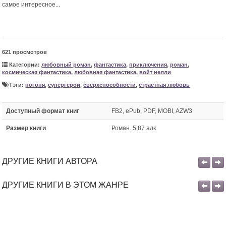
самое интересное...
621 просмотров
Категории:
любовный роман
,
фантастика
,
приключения
,
роман
,
космическая фантастика
,
любовная фантастика
,
войт нелли
Тэги:
погоня
,
супергерои
,
сверхспособности
,
страстная любовь
Доступный формат книг
FB2, ePub, PDF, MOBI, AZW3
Размер книги
Роман. 5,87 алк
ДРУГИЕ КНИГИ АВТОРА
ДРУГИЕ КНИГИ В ЭТОМ ЖАНРЕ