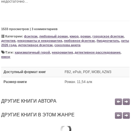
недостаточно…
1533 просмотров | 3 комментариев
Категории:
фэнтези
,
любовный роман
,
юмор
,
роман
,
городское фэнтези
,
детектив
,
некроманты и некромантия
,
любовное фэнтези
,
#модночитать
,
хиты
2026 года
,
детективное фэнтези
,
соколова анюта
Тэги:
харизматичный герой
,
некромантия
,
детективное расследование
,
юмор
Доступный формат книг
FB2, ePub, PDF, MOBI, AZW3
Размер книги
Роман. 11,54 алк
ДРУГИЕ КНИГИ АВТОРА
ДРУГИЕ КНИГИ В ЭТОМ ЖАНРЕ