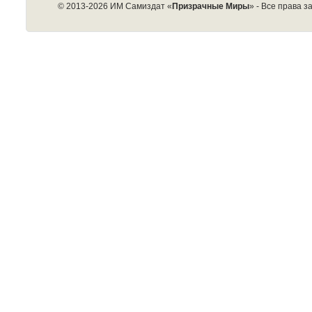
© 2013-2026 ИМ Самиздат «
Призрачные Миры
» - Все права 