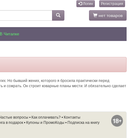
Логин
Регистрация
нет товаров
В Читалке
огих. Но бывший жених, которого я бросила практически перед
ть и сожрать. Он строит коварные планы мести. И обязательно сделает
Частые вопросы
•
Как оплачивать?
•
Контакты
ига в подарок
•
Купоны и ПромоКоды
•
Подписка на книгу