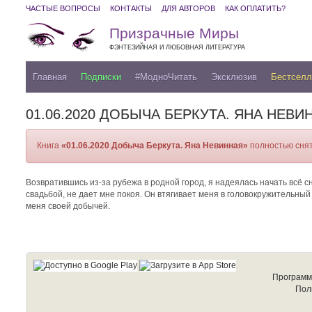
ЧАСТЫЕ ВОПРОСЫ
КОНТАКТЫ
ДЛЯ АВТОРОВ
КАК ОПЛАТИТЬ?
Призрачные Миры
ФЭНТЕЗИЙНАЯ И ЛЮБОВНАЯ ЛИТЕРАТУРА
Главная
Подписки
#МодноЧитать
Эксклюзив
Бестсел
01.06.2020 ДОБЫЧА БЕРКУТА. ЯНА НЕВИ
Книга
«01.06.2020 Добыча Беркута. Яна Невинная»
полностью снят
Возвратившись из-за рубежа в родной город, я надеялась начать всё с
свадьбой, не дает мне покоя. Он втягивает меня в головокружительны
меня своей добычей.
Программ
Пол