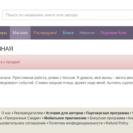
леры
Магазин
Распродажа!
Блоги
Новости
Подборки Книг
ННАЯ
а с продаж!
начала. Престижная работа, роман с боссом. Я думала, моя жизнь – мечта мн
й водоворот событий. Словно хищная птица, кружит надо мной, пытаясь сцапа
О нас
•
Рекламодателям
•
Условия для авторов
•
Партнерская программа
•
а «Призрачные Скидки»
•
Мобильное приложение
•
Бонусная программа
•
Кн
ьзовательское соглашение
•
Политика конфиденциальности
•
Refund Policy