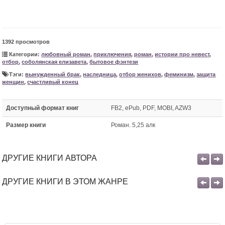
1392 просмотров
Категории:
любовный роман
,
приключения
,
роман
,
истории про невест
,
отбор
,
соболянская елизавета
,
бытовое фэнтези
Тэги:
вынужденный брак
,
наследница
,
отбор женихов
,
феминизм
,
защита
женщин
,
счастливый конец
Доступный формат книг
FB2, ePub, PDF, MOBI, AZW3
Размер книги
Роман. 5,25 алк
ДРУГИЕ КНИГИ АВТОРА
ДРУГИЕ КНИГИ В ЭТОМ ЖАНРЕ