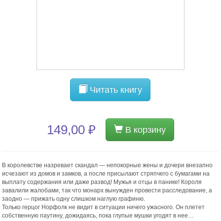
Читать книгу
149,00 ₽
В корзину
В королевстве назревает скандал — непокорные жены и дочери внезапно
исчезают из домов и замков, а после присылают стряпчего с бумагами на
выплату содержания или даже развод! Мужья и отцы в панике! Короля
завалили жалобами, так что монарх вынужден провести расследование, а
заодно — прижать одну слишком наглую графиню.
Только герцог Норфолк не видит в ситуации ничего ужасного. Он плетет
собственную паутину, дожидаясь, пока глупые мушки угодят в нее…