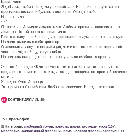
Кроме меня
Я добьюсь, чтобы тебе дали условный срок. Но если не получится, ты
просидишь недолго и будешь в комфорте. Обещаю тебе.
И я поверила.
* * *
Я прожила с Демидом двадцать лет. Любила, прощала, спасала от его
демонов. Но той ночью всё изменилось.
Взяв всю вину на себя и подписав признание, я думала, что спасаю мужа.
На деле подписала себе приговор.
Оказавшись в ловушке его амбиций, лжи и жестоких игр, я потеряла всё
честное имя, свободу, веру в любовь.
Но под пеплом предательства проснулась не слабость а ярость.
Жестокий развод в 45 лет роман о том, как любовь может ослепить, как
предательство может закалить, и как одна женщина, потеряв всё, начинает
мстить.
Холодно. Умно. До конца.
Этот роман рвёт шаблоны. Любовь не спасение. Иногда это клетка.
КОНТЕНТ ДЛЯ ЛИЦ 18+
18+
1590 просмотров
Категории:
любовный роман
,
повесть
,
драма
,
жестокие герои (18+)
,
мелодрама
,
современный любовный роман
,
первая любовь
,
современная