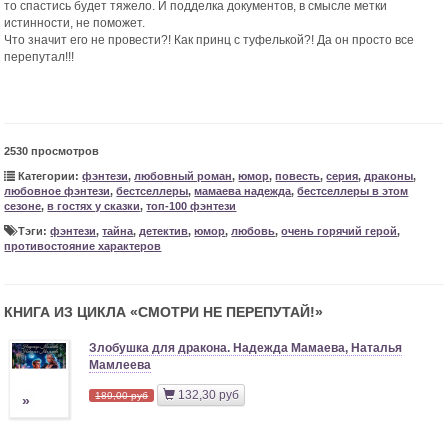
то спастись будет тяжело. И подделка документов, в смысле метки
истинности, не поможет.
Что значит его не провести?! Как принц с туфелькой?! Да он просто все
перепутал!!!
2530 просмотров
Категории:
фэнтези
,
любовный роман
,
юмор
,
повесть
,
серия
,
драконы
,
любовное фэнтези
,
бестселлеры
,
мамаева надежда
,
бестселлеры в этом
сезоне
,
в гостях у сказки
,
топ-100 фэнтези
Тэги:
фэнтези
,
тайна
,
детектив
,
юмор
,
любовь
,
очень горячий герой
,
противостояние характеров
КНИГА ИЗ ЦИКЛА «
СМОТРИ НЕ ПЕРЕПУТАЙ!
»
Злобушка для дракона. Надежда Мамаева, Наталья
Мамлеева
132,30 руб
189,00 руб
»