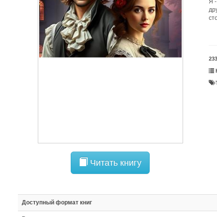
Я 
др
ст
23
Читать книгу
Доступный формат книг