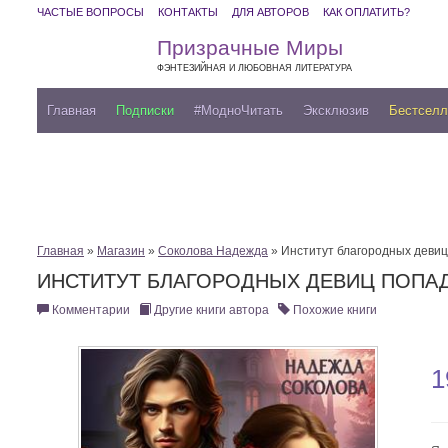
ЧАСТЫЕ ВОПРОСЫ
КОНТАКТЫ
ДЛЯ АВТОРОВ
КАК ОПЛАТИТЬ?
Призрачные Миры
ФЭНТЕЗИЙНАЯ И ЛЮБОВНАЯ ЛИТЕРАТУРА
Главная
Подписки
#МодноЧитать
Эксклюзив
Бестсел
Главная
»
Магазин
»
Соколова Надежда
» Институт благородных девиц
ИНСТИТУТ БЛАГОРОДНЫХ ДЕВИЦ ПОПА
Комментарии
Другие книги автора
Похожие книги
1