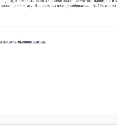
ая дева, я полностью посвятила себя образованию как в одном, так и в
й провинции институт благородных девиц и собираюсь... Что? Ко мне из
а надежда
,
бытовое фэнтези