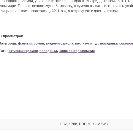
- попаданка с Земли, университетский преподаватель тридцати семи лет. Стар
угом мире. Попав в незнакомую обстановку, я сумела выжить, открыла в глухо
олицы приезжает проверяющий? Что ж, я встречу его с достоинством.
31 просмотров
Категории:
фэнтези
,
роман
,
академия, школа, институт и т.д.
,
попаданка
,
соколов
Тэги:
активная героиня
,
попаданка
,
женское образование
FB2, ePub, PDF, MOBI, AZW3