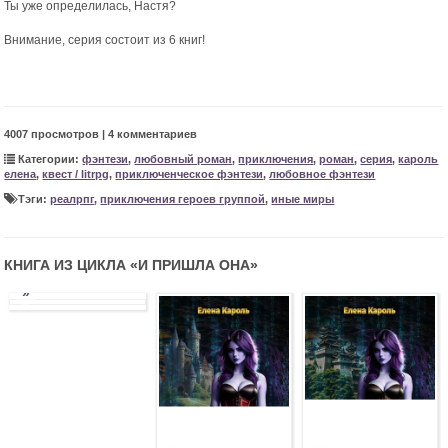
Ты уже определилась, Настя?
Внимание, серия состоит из 6 книг!
4007 просмотров | 4 комментариев
Категории:
фэнтези
,
любовный роман
,
приключения
,
роман
,
серия
,
кароль
елена
,
квест / litrpg
,
приключенческое фэнтези
,
любовное фэнтези
Тэги:
реалрпг
,
приключения героев группой
,
иные миры
КНИГА ИЗ ЦИКЛА «
И ПРИШЛА ОНА
»
»