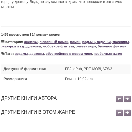
герцогу-дракону. Ведь, по слухам, все ведьмы, что попадали в его замок,
мертвы.
1476 просмотров | 14 комментариев
Категории:
фэнтези
,
любовный роман
,
роман
,
ведьмы, ведуньи, травницы,
знахарки и т.д.
,
драконы
,
любовное фэнтези
,
олеева лора
,
бытовое фэнтези
Тэги:
ведьмы
,
драконы
,
обустройство в новом мире
,
необычная магия
Доступный формат книг
FB2, ePub, PDF, MOBI, AZW3
Размер книги
Роман. 19,92 алк
ДРУГИЕ КНИГИ АВТОРА
ДРУГИЕ КНИГИ В ЭТОМ ЖАНРЕ