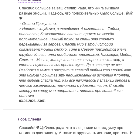
Спасибо большое за ваш отклик! Рада, что книга вызвала
разные эмоции. Надеюсь, что положительных было больше. 😁🤗
💖
> Оксана Прокутина:
> Ниточки, клубочки, волшебство. А начиналось... Тайны,
опасности, божественное влияние, причем не всегда
положительное. Каждый поход за грань это столько
переживаний за героев! Спасти мир в этой истории
оказывается очень сложно. Тине и Северу приходится очень
трудно. Книга полна необычных персонажей: Часовщик, Мобна,
Стехна... Места, которые посещают герои это кошмар, а
конец их путешествия просто жуть. Да и это еще не все.
Разборки в замке и раскрытие главной тайны кто злодей вот
это бомба! Прочитав эту необыкновенную историю я поняла,
что любовь спасла мир! Как все начиналось у главных героев и
чем все закончилось, прочитала с удовольствием. Спасибо
автору за книгу, мне понравилось читать про волшебные
ниточки.
03.04.2026, 23:51
Лора Олеева
Спасибо! 💖🤗 Очень рада, что вы оценили мою задумку про
магию по достоинству. А также вторую часть истории, про тень. И