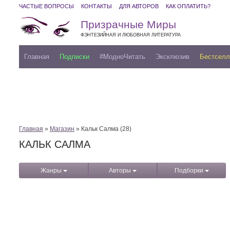
ЧАСТЫЕ ВОПРОСЫ
КОНТАКТЫ
ДЛЯ АВТОРОВ
КАК ОПЛАТИТЬ?
Призрачные Миры
ФЭНТЕЗИЙНАЯ И ЛЮБОВНАЯ ЛИТЕРАТУРА
Главная
Подписки
#МодноЧитать
Эксклюзив
Бестсел
Главная
»
Магазин
» Кальк Салма (28)
КАЛЬК САЛМА
Жанры
Авторы
Подборки