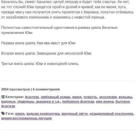
Казалось бы, сюжет банален: целуй лягушку и будет тебе счастье. Ан нет,
не тот случай! Юки придется пройти долгий и кривой, как ее магия, путь,
прежде чем у нее получится снять проклятие с Кириана, попутно отбиваясь
от назойливого поклонника и знакомясь с невестой принца.
Полностью самостоятельный однотомник в рамках цикла Веселые
приключения Юки
Первая книга цикла: Ква-ква-квест для Юки
Вторая книга цикла: Завещание для несносной Юки
Третья книга цикла: Юки и новогодний олень
2954 просмотров | 6 комментариев
Категории:
фэнтези
,
любовный роман
,
юмор
,
повесть
,
эксклюзив
,
ведьмы,
ведуньи, травницы, знахарки и т.д.
,
любовное фэнтези
,
иви ирина
,
бытовое
фэнтези
Тэги:
юмор
,
ведьма криворучка
,
занудный лягух
,
незадачливый поклонник
,
армия восторженных лягушек