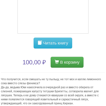
Читать книгу
100,00 ₽
В корзину
Что получится, если смешать не ту пыльцу, не тот мох и каплю лимонного
сока вместо слезы феникса?
Да-да, ведьма Юки накосячила в очередной раз и вместо оберега от
слизней, пожирающих капусту тетушки Бригитты, сотворила магнит для
лягушек. Теперь к ее дому стекаются квакушки со всей округи, а вместе с
ними появляется говорящий язвительный и саркастичный лягух,
утверждающий, что он заколдованный принц Кириан.