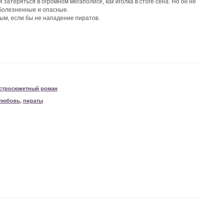
атеряться в огромном мегаполисе, как иголка в стоге сена. Но он не
 болезненные и опасные.
ым, если бы не нападение пиратов.
стросюжетный роман
любовь
,
пираты