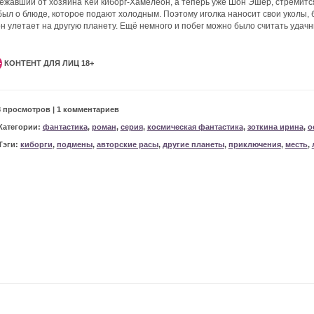
ежавший от хозяина Кей киборг-Хамелеон, а теперь уже Шон Эшер, стремится з
был о блюде, которое подают холодным. Поэтому иголка наносит свои уколы,
н улетает на другую планету. Ещё немного и побег можно было считать удачн
КОНТЕНТ ДЛЯ ЛИЦ 18+
+
8 просмотров | 1 комментариев
Категории:
фантастика
,
роман
,
серия
,
космическая фантастика
,
зоткина ирина
,
о
Тэги:
киборги
,
подмены
,
авторские расы
,
другие планеты
,
приключения
,
месть
,