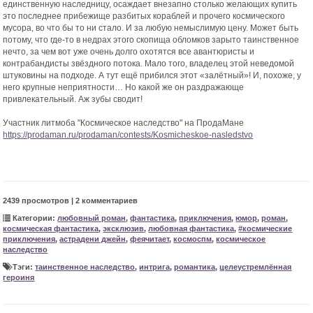
единственную наследницу, осаждает внезапно столько желающих купить
это последнее прибежище разбитых кораблей и прочего космического
мусора, во что бы то ни стало. И за любую немыслимую цену. Может быть
потому, что где-то в недрах этого скопища обломков зарыто таинственное
нечто, за чем вот уже очень долго охотятся все авантюристы и
контрабандисты звёздного потока. Мало того, владелец этой неведомой
штуковины на подходе. А тут ещё прибился этот «залётный»! И, похоже, у
него крупные неприятности… Но какой же он раздражающе
привлекательный. Аж зубы сводит!
Участник литмоба "Космическое наследство" на ПродаМане
https://prodaman.ru/prodaman/contests/Kosmicheskoe-nasledstvo
2439 просмотров | 2 комментариев
Категории:
любовный роман
,
фантастика
,
приключения
,
юмор
,
роман
,
космическая фантастика
,
эксклюзив
,
любовная фантастика
,
#космические
приключения
,
астрадени джейн
,
феячитает
,
космоспм
,
космическое
наследство
Тэги:
таинственное наследство
,
интрига
,
романтика
,
целеустремлённая
героиня