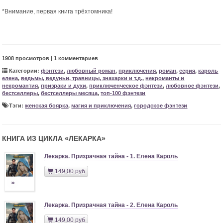
*Внимание, первая книга трёхтомника!
1908 просмотров | 1 комментариев
Категории:
фэнтези
,
любовный роман
,
приключения
,
роман
,
серия
,
кароль
елена
,
ведьмы, ведуньи, травницы, знахарки и т.д.
,
некроманты и
некромантия
,
призраки и духи
,
приключенческое фэнтези
,
любовное фэнтези
,
бестселлеры
,
бестселлеры месяца
,
топ-100 фэнтези
Тэги:
женская боярка
,
магия и приключения
,
городское фэнтези
КНИГА ИЗ ЦИКЛА «
ЛЕКАРКА
»
Лекарка. Призрачная тайна - 1. Елена Кароль
149,00 руб
»
Лекарка. Призрачная тайна - 2. Елена Кароль
149,00 руб