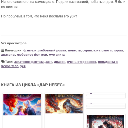
Ничего сложного, на самом деле. Поделиться магией, побыть рядом. Я бы и
не против!
Но проблема в том, что меня послали его убит
577 просмотров
Категории:
фэнтези
,
любовный роман
,
повесть
,
серия
,
азиатские истории
,
драконы
,
любовное фэнтези
,
мур анита
Тэги:
азиатское фэнтези
,
азия
,
дракон
,
очень откровенно
,
попаданка в
чужое тело
,
уся
КНИГА ИЗ ЦИКЛА «
ДАР НЕБЕС
»
»
»