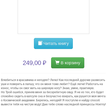
Читать книгу
249,00 ₽
В корзину
Влюбиться в красавчика и негодяя? Легко! Как последней дурочке развесить
уши и поверить в лапшу, что он меня тоже любит? Ещё легче! Работать на
износ, чтобы он смог жить на широкую ногу? Знаю, умею, практикую.
Но Трой ошибся, приняв меня за бесхребетную овцу. Я не из тех, кто будет
спокойно сидеть в капсуле сна и безучастно взирать, как рушится моя мечта
о Космической академии. Берегись, негодяй! Я поступлю и найду способ
вывести тебя на чистую воду! Даю тебе слово наследной принцессы Ноктпу!