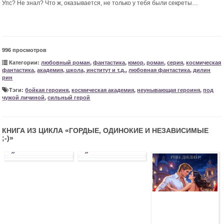
Упс? Не знал? Что ж, оказывается, не только у тебя были секреты…
996 просмотров
Категории:
любовный роман
,
фантастика
,
юмор
,
роман
,
серия
,
космическая
фантастика
,
академия, школа, институт и т.д.
,
любовная фантастика
,
дилин
рин
Тэги:
бойкая героиня
,
космическая академия
,
неунывающая героиня
,
под
чужой личиной
,
сильный герой
КНИГА ИЗ ЦИКЛА «
ГОРДЫЕ, ОДИНОКИЕ И НЕЗАВИСИМЫЕ
;-)
»
»
»