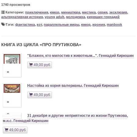
1740 просмотров
Категории:
приключения
,
юмор
,
миниатюра
,
мистика
,
серия
,
эксклюзив
,
альтернативная история
,
young adult
,
молодежка
,
кирюшин геннадий
Тэги:
фантастика
,
кот
,
параллельные миры
,
юмор
,
ирония
,
manbook
КНИГА ИЗ ЦИКЛА «
ПРО ПРУТИКОВА
»
"Блажен, кто милостив к животным...". Геннадий Кирюшин
49,00 руб
»
Настойка из корня валерианы. Геннадий Кирюшин
49,00 руб
»
»
31 декабря и другие неприятности из жизни Прутикова,
м.н.с. Геннадий Кирюшин
49,00 руб