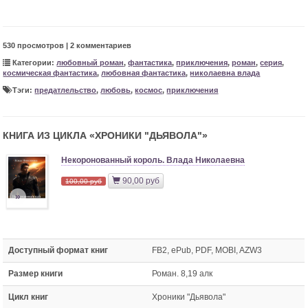
530 просмотров | 2 комментариев
Категории:
любовный роман
,
фантастика
,
приключения
,
роман
,
серия
,
космическая фантастика
,
любовная фантастика
,
николаевна влада
Тэги:
предатлельство
,
любовь
,
космос
,
приключения
КНИГА ИЗ ЦИКЛА «
ХРОНИКИ "ДЬЯВОЛА"
»
Некоронованный король. Влада Николаевна
90,00 руб
100,00 руб
»
Доступный формат книг
FB2, ePub, PDF, MOBI, AZW3
Размер книги
Роман. 8,19 алк
Цикл книг
Хроники "Дьявола"