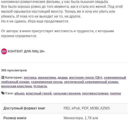
напоминал романтические фильмы, у нас была пышная свадьба.
Все было хорошо ровно до того момента, как я стала его женой. Под этой
маской скрывался настоящий монстр. Теперь же я хочу его убить или
убежать. И пока что не выходит ни то, ни другое.
Но я не сдаюсь. Игра еще продолжается.
От автора: в книге присутствует жестокость и трудности, с которыми
героиня справляется.
КОНТЕНТ ДЛЯ ЛИЦ 18+
18+
305 просмотров
Категории:
эротика
,
миниатюра
,
драма
,
жестокие герои (18+)
,
современный
любовный роман
,
современная проза
,
эротический современный роман
,
вронская кристина
,
#страсть
Тэги:
абьюз
,
властный герой
,
сильная героиня
,
противостояние
,
прятки
Доступный формат книг
FB2, ePub, PDF, MOBI, AZW3
Размер книги
Миниатюра. 1,78 алк