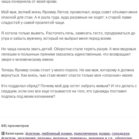
чаша почернела от моей крови.
Мой муж, волчий князь Яромир Лютов, промолчал, когда совет объявил меня
опасной для стаи. А я ушла туда, куда разумные не ходят: к старой лавке
сладостей у самой проклятой чащи.
Я хотела только выжить. Растопить печь, замесить тесто, продержаться до
утра и забыть мужчину, который не выбрал меня перед всеми.
Но чаща начала звать детей. Оборотни стали терять разум. А мои медовые
лепешки и полынные пряники оказались единственным, что возвращает
зверя к человеческому имени.
Теперь Яромир снова стоит у моего порога. Не как муж, которому я должна
вернуться. Как князь, чью стаю может спасти только моя «опасная» магия.
Кто подделал обряд? Почему мой дар хотят забрать живым? И что делать с
сердцем, если оно все еще отзывается на того, кто однажды поставил
подпись под моим изгнанием?
641 просмотров
Категории:
фэнтези
,
любовный роман
,
приключения
,
роман
,
городское
фэнтези
,
эксклюзив
,
ведьмы, ведуньи, травницы, знахарки и т.д.
,
оборотни
,