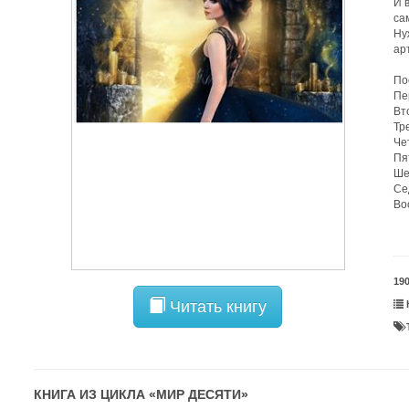
И 
са
Ну
ар
По
Пе
Вт
Тр
Че
Пя
Ше
Се
Во
19
Читать книгу
КНИГА ИЗ ЦИКЛА «
МИР ДЕСЯТИ
»