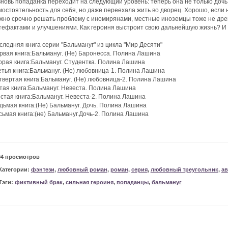
вновь попаданка переходит на следующий уровень: теперь она не только доч
мостоятельность для себя, но даже переехала жить во дворец. Хорошо, если 
жно срочно решать проблему с иномирянами, местные иноземцы тоже не дремл
тефактами и улучшениями. Как героиня выстроит свою дальнейшую жизнь? И з
следняя книга серии "Бальмануг" из цикла "Мир Десяти"
рвая книга:Бальмануг. (Не) Баронесса. Полина Лашина
орая книга:Бальмануг. Студентка. Полина Лашина
етья книга:Бальмануг. (Не) любовница-1. Полина Лашина
твертая книга:Бальмануг. (Не) любовница-2. Полина Лашина
тая книга:Бальмануг. Невеста. Полина Лашина
стая книга:Бальмануг. Невеста-2. Полина Лашина
дьмая книга:(Не) Бальмануг. Дочь. Полина Лашина
сьмая книга:(не) Бальмануг.Дочь-2. Полина Лашина
04 просмотров
Категории:
фэнтези
,
любовный роман
,
роман
,
серия
,
любовный треугольник
,
ав
Тэги:
фиктивный брак
,
сильная героиня
,
попаданцы
,
бальмануг