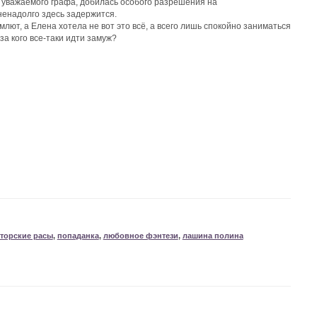
ь уважаемого графа, добилась особого разрешения на
ненадолго здесь задержится.
ют, а Елена хотела не вот это всё, а всего лишь спокойно заниматься
а кого все-таки идти замуж?
торские расы
,
попаданка
,
любовное фэнтези
,
лашина полина