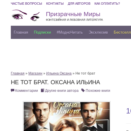
ЧАСТЫЕ ВОПРОСЫ
КОНТАКТЫ
ДЛЯ АВТОРОВ
КАК ОПЛАТИТЬ?
Призрачные Миры
ФЭНТЕЗИЙНАЯ И ЛЮБОВНАЯ ЛИТЕРАТУРА
Главная
Подписки
#МодноЧитать
Эксклюзив
Бестсел
Главная
»
Магазин
»
Ильина Оксана
» Не тот брат
НЕ ТОТ БРАТ. ОКСАНА ИЛЬИНА
Комментарии
Другие книги автора
Похожие книги
1