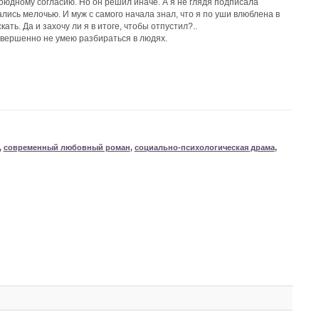
оюдному согласию. Но он решил иначе. А я не глядя подписала
ались мелочью. И муж с самого начала знал, что я по уши влюблена в
ать. Да и захочу ли я в итоге, чтобы отпустил?..
 совершенно не умею разбираться в людях.
,
современный любовный роман
,
социально-психологическая драма
,