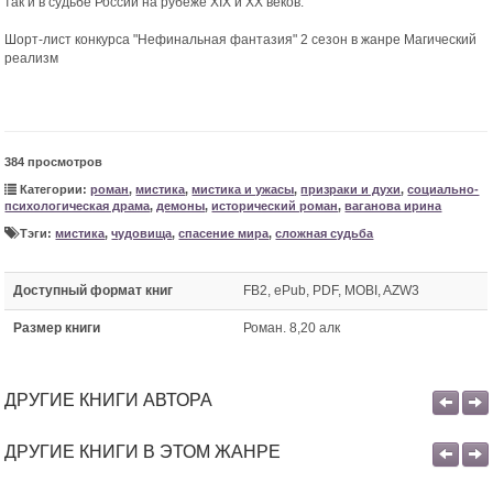
так и в судьбе России на рубеже XIX и XX веков.
Шорт-лист конкурса "Нефинальная фантазия" 2 сезон в жанре Магический
реализм
384 просмотров
Категории:
роман
,
мистика
,
мистика и ужасы
,
призраки и духи
,
социально-
психологическая драма
,
демоны
,
исторический роман
,
ваганова ирина
Тэги:
мистика
,
чудовища
,
спасение мира
,
сложная судьба
Доступный формат книг
FB2, ePub, PDF, MOBI, AZW3
Размер книги
Роман. 8,20 алк
ДРУГИЕ КНИГИ АВТОРА
ДРУГИЕ КНИГИ В ЭТОМ ЖАНРЕ