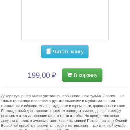
Читать книгу
199,00 ₽
В корзину
Дочери купца Черникина уготована необыкновенная судьба. Оливия — не
только красавица с золотисто-русыми волосами и глубокими синими
глазами, но и обладательница мудрости и скромности, дарованных свыше.
Её загадочный дар становится светом надежды в мире, где грани между
реальным и потусторонним миром тонки и зыбки. Но прежде чем юная
девушка с нежным именем станет хранительницей Потаённых врат Олигой
Вещей, ей придётся пережить потери и потрясения — как в личной судьбе,