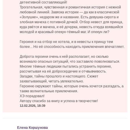
детективной составляющей!
Трогательная, чувственная и романтичная история с нежной
любовной линией. Завязка истории — да как в классической
«Золушке», недаром же и название. Есть девушка-сирота и
злобная мачеха с потивной дочкой. Отбор невест для принца,
куда рвётся и мачеха, и её дочурка, невесть откуда взявшийся
молодой и красивый опекун-тёмный маг. И опекун ли?
Героиня и на отбор не хотела, и в невесты к принцу тем
более... Но её способность находить приключения впечатляет.
Доброта героини очень к ней располагает, но сколько
возникало опасных ситуаций, что заставило поволноваться.
Многие тёмные людишки пытались устранить героиню,
рассчитывая на её добросердечие и отчвывчивость.
Загадки, тайны прошлого и настоящего. Сюжет
захватывающий, читать увлекательно.
Героиню окружают тайны, которые очень хочется разгадать, а
также волнительные приключения.
ХЭ порадовал!
Автору спасибо за книгу и успеха в творчестве!
12.02.2026, 18:39
Елена Коршунова