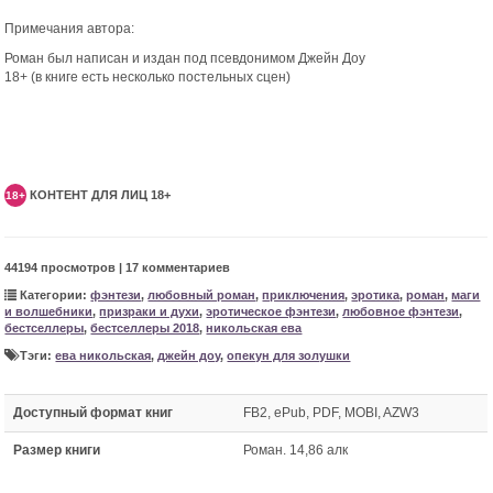
Примечания автора:
Роман был написан и издан под псевдонимом Джейн Доу
18+ (в книге есть несколько постельных сцен)
КОНТЕНТ ДЛЯ ЛИЦ 18+
18+
44194 просмотров | 17 комментариев
Категории:
фэнтези
,
любовный роман
,
приключения
,
эротика
,
роман
,
маги
и волшебники
,
призраки и духи
,
эротическое фэнтези
,
любовное фэнтези
,
бестселлеры
,
бестселлеры 2018
,
никольская ева
Тэги:
ева никольская
,
джейн доу
,
опекун для золушки
Доступный формат книг
FB2, ePub, PDF, MOBI, AZW3
Размер книги
Роман. 14,86 алк