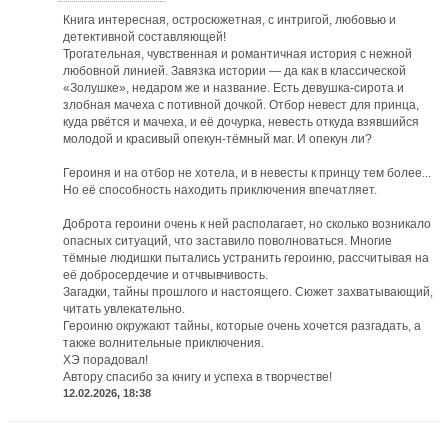
Книга интересная, остросюжетная, с интригой, любовью и
детективной составляющей!
Трогательная, чувственная и романтичная история с нежной
любовной линией. Завязка истории — да как в классической
«Золушке», недаром же и название. Есть девушка-сирота и
злобная мачеха с потивной дочкой. Отбор невест для принца,
куда рвётся и мачеха, и её дочурка, невесть откуда взявшийся
молодой и красивый опекун-тёмный маг. И опекун ли?
Героиня и на отбор не хотела, и в невесты к принцу тем более...
Но её способность находить приключения впечатляет.
Доброта героини очень к ней располагает, но сколько возникало
опасных ситуаций, что заставило поволноваться. Многие
тёмные людишки пытались устранить героиню, рассчитывая на
её добросердечие и отчвывчивость.
Загадки, тайны прошлого и настоящего. Сюжет захватывающий,
читать увлекательно.
Героиню окружают тайны, которые очень хочется разгадать, а
также волнительные приключения.
ХЭ порадовал!
Автору спасибо за книгу и успеха в творчестве!
12.02.2026, 18:38