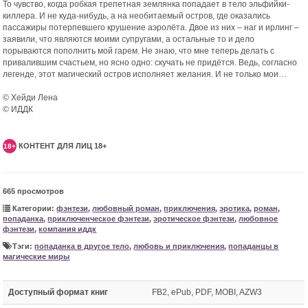
То чувство, когда робкая трепетная землянка попадает в тело эльфийки-
киллера. И не куда-нибудь, а на необитаемый остров, где оказались
пассажиры потерпевшего крушение аэролёта. Двое из них – наг и ирлинг –
заявили, что являются моими супругами, а остальные то и дело
порываются пополнить мой гарем. Не знаю, что мне теперь делать с
привалившим счастьем, но ясно одно: скучать не придётся. Ведь, согласно
легенде, этот магический остров исполняет желания. И не только мои…
© Хейди Лена
© ИДДК
КОНТЕНТ ДЛЯ ЛИЦ 18+
18+
665 просмотров
Категории:
фэнтези
,
любовный роман
,
приключения
,
эротика
,
роман
,
попаданка
,
приключенческое фэнтези
,
эротическое фэнтези
,
любовное
фэнтези
,
компания иддк
Тэги:
попаданка в другое тело
,
любовь и приключения
,
попаданцы в
магические миры
Доступный формат книг
FB2, ePub, PDF, MOBI, AZW3