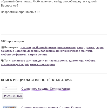
обратный билет надо. Я обязательно найду способ вернуться домой
Вернусь же?
Возрастные ограничения 16+
1841 просмотров
Категории:
фэнтези
,
любовный роман
,
приключения
,
юмор
,
роман
,
серия
,
азиатские истории
,
драконы
,
попаданка
,
приключенческое фэнтези
,
любовное фэнтези
,
катрин селина
Тэги:
азиатское фэнтези
,
дети в главных ролях
,
драконица
,
любовь
,
неунывающий герой
,
няня с характером
КНИГА ИЗ ЦИКЛА «
ОЧЕНЬ ТЁПЛАЯ АЗИЯ
»
»
Солнечное сердце. Селина Катрин
249,00 руб
Сердце огненного принца. Селина Катрин